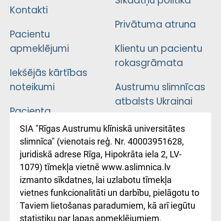
Sīkdatņu politika
Kontakti
Privātuma atruna
Pacientu
apmeklējumi
Klientu un pacientu
rokasgrāmata
Iekšējās kārtības
noteikumi
Austrumu slimnīcas
atbalsts Ukrainai
Pacienta
atsauksmju/sūdzību
Підтримка Східної
SIA "Rīgas Austrumu klīniskā universitātes
iesniegšanas
лікарні та співпраця з
slimnīca" (vienotais reģ. Nr. 40003951628,
kārtība
Україною
juridiskā adrese Rīga, Hipokrāta iela 2, LV-
1079) tīmekļa vietnē www.aslimnica.lv
Kā pie mums nokļūt
izmanto sīkdatnes, lai uzlabotu tīmekļa
vietnes funkcionalitāti un darbību, pielāgotu to
Rēķinu apmaksas
Taviem lietošanas paradumiem, kā arī iegūtu
ceļvedis
statistiku par lapas apmeklējumiem.