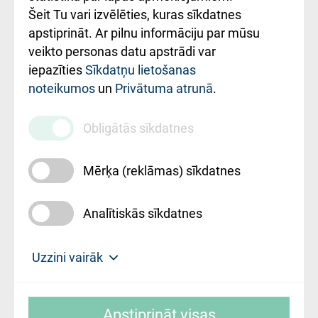
Šeit Tu vari izvēlēties, kuras sīkdatnes
Rekvizīti un
apstiprināt. Ar pilnu informāciju par mūsu
ārstniecības
veikto personas datu apstrādi var
iestādes kods
iepazīties
Sīkdatņu lietošanas
noteikumos
un
Privātuma atrunā
.
010000234
Maksas
Obligātās sīkdatnes
pakalpojumu
cenrādis
Mērķa (reklāmas) sīkdatnes
Analītiskās sīkdatnes
Uz sākumu
Uzzini vairāk
Rīgas Austrumu klīniskā universitātes
© SIA "Rīgas Austrumu klīniskā universitātes
slimnīca, turpmāk – Pārzinis, sīkdatņu
Apstiprināt visas