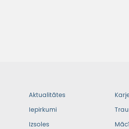
Aktualitātes
Karj
Iepirkumi
Trau
Izsoles
Mācī