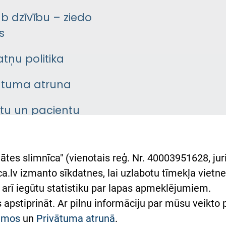
āb dzīvību – ziedo
s
atņu politika
ātuma atruna
ntu un pacientu
asgrāmata
rumu slimnīcas
ātes slimnīca" (vienotais reģ. Nr. 40003951628, juri
lsts Ukrainai
.lv izmanto sīkdatnes, lai uzlabotu tīmekļa vietnes
arī iegūtu statistiku par lapas apmeklējumiem.
римка Східної лікарні
es apstiprināt. Ar pilnu informāciju par mūsu veikto
півпраця з Україною
kumos
un
Privātuma atrunā
.