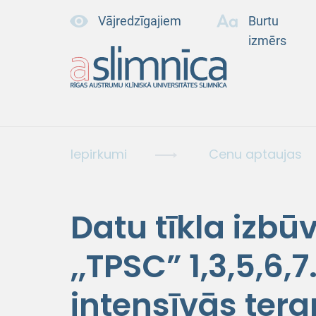
Vājredzīgajiem
Burtu
izmērs
Iepirkumi
Cenu aptaujas
Datu tīkla izbū
,,TPSC” 1,3,5,6,
intensīvās tera