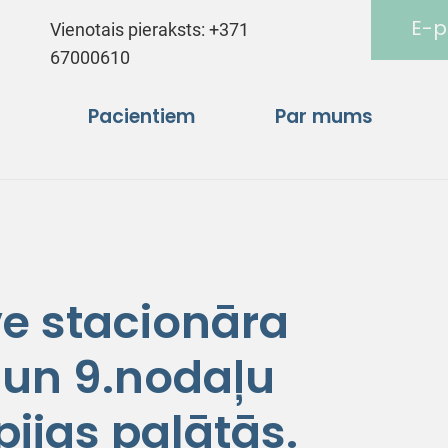
E-p
Vienotais pieraksts:
+371
67000610
Pacientiem
Par mums
ve stacionāra
7.un 9.nodaļu
pijas palātās.