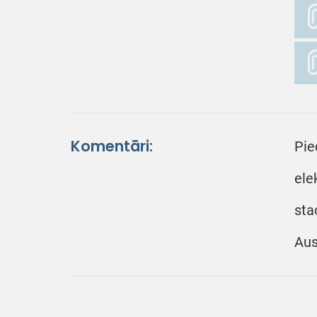
Komentāri:
Pie
ele
sta
Aus