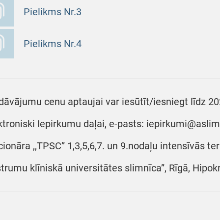
Pielikms Nr.3
Pielikms Nr.4
dāvājumu cenu aptaujai var iesūtīt/iesniegt līdz 20
ktroniski Iepirkumu daļai, e-pasts: iepirkumi@aslimn
cionāra ,,TPSC” 1,3,5,6,7. un 9.nodaļu intensīvās ter
trumu klīniskā universitātes slimnīca”, Rīgā, Hipokr