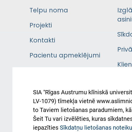
Telpu noma
Izgl
asini
Projekti
Sīkd
Kontakti
Priv
Pacientu apmeklējumi
Klie
Iekšējās kārtības
rok
noteikumi
Aust
SIA "Rīgas Austrumu klīniskā universit
Pacienta
atba
LV-1079) tīmekļa vietnē www.aslimnica
atsauksmju/sūdzību
to Taviem lietošanas paradumiem, kā 
iesniegšanas kārtība
Підт
Šeit Tu vari izvēlēties, kuras sīkdatn
та с
Kā pie mums nokļūt
iepazīties
Sīkdatņu lietošanas notei