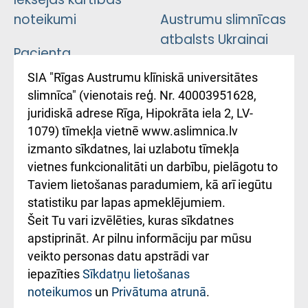
noteikumi
Austrumu slimnīcas
atbalsts Ukrainai
Pacienta
atsauksmju/sūdzību
Підтримка Східної
SIA "Rīgas Austrumu klīniskā universitātes
iesniegšanas
лікарні та співпраця з
slimnīca" (vienotais reģ. Nr. 40003951628,
kārtība
Україною
juridiskā adrese Rīga, Hipokrāta iela 2, LV-
1079) tīmekļa vietnē www.aslimnica.lv
Kā pie mums nokļūt
izmanto sīkdatnes, lai uzlabotu tīmekļa
vietnes funkcionalitāti un darbību, pielāgotu to
Rēķinu apmaksas
Taviem lietošanas paradumiem, kā arī iegūtu
ceļvedis
statistiku par lapas apmeklējumiem.
Šeit Tu vari izvēlēties, kuras sīkdatnes
Rekvizīti un
apstiprināt. Ar pilnu informāciju par mūsu
ārstniecības
veikto personas datu apstrādi var
iestādes kods
iepazīties
Sīkdatņu lietošanas
noteikumos
un
Privātuma atrunā
.
010000234