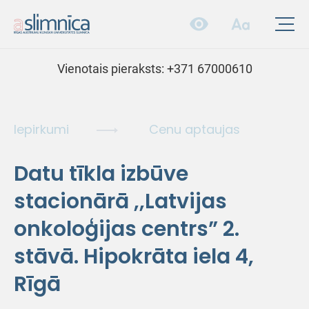
Vienotais pieraksts:
+371 67000610
Iepirkumi
Cenu aptaujas
Datu tīkla izbūve
stacionārā ,,Latvijas
onkoloģijas centrs” 2.
stāvā. Hipokrāta iela 4,
Rīgā