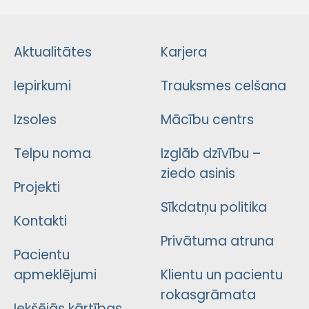
Aktualitātes
Karjera
Iepirkumi
Trauksmes celšana
Izsoles
Mācību centrs
Telpu noma
Izglāb dzīvību –
ziedo asinis
Projekti
Sīkdatņu politika
Kontakti
Privātuma atruna
Pacientu
apmeklējumi
Klientu un pacientu
rokasgrāmata
Iekšējās kārtības