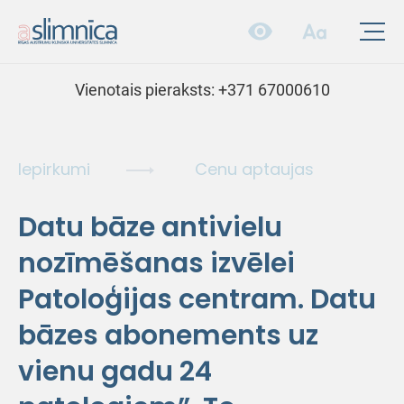
Vienotais pieraksts:
+371 67000610
Iepirkumi
Cenu aptaujas
Datu bāze antivielu
nozīmēšanas izvēlei
Patoloģijas centram. Datu
bāzes abonements uz
vienu gadu 24