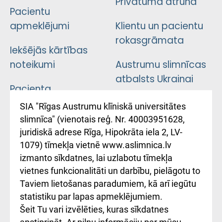
Privātuma atruna
Pacientu
apmeklējumi
Klientu un pacientu
rokasgrāmata
Iekšējās kārtības
noteikumi
Austrumu slimnīcas
atbalsts Ukrainai
Pacienta
atsauksmju/sūdzību
Підтримка Східної
SIA "Rīgas Austrumu klīniskā universitātes
iesniegšanas
лікарні та співпраця з
slimnīca" (vienotais reģ. Nr. 40003951628,
kārtība
Україною
juridiskā adrese Rīga, Hipokrāta iela 2, LV-
1079) tīmekļa vietnē www.aslimnica.lv
Kā pie mums nokļūt
izmanto sīkdatnes, lai uzlabotu tīmekļa
vietnes funkcionalitāti un darbību, pielāgotu to
Rēķinu apmaksas
Taviem lietošanas paradumiem, kā arī iegūtu
ceļvedis
statistiku par lapas apmeklējumiem.
Šeit Tu vari izvēlēties, kuras sīkdatnes
Rekvizīti un