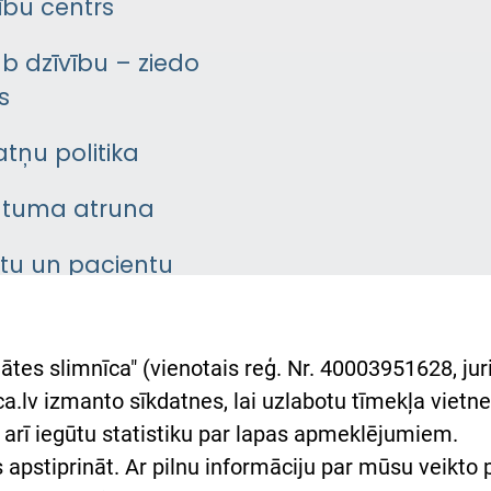
bu centrs
āb dzīvību – ziedo
s
atņu politika
ātuma atruna
ntu un pacientu
asgrāmata
rumu slimnīcas
ātes slimnīca" (vienotais reģ. Nr. 40003951628, juri
lsts Ukrainai
.lv izmanto sīkdatnes, lai uzlabotu tīmekļa vietnes
arī iegūtu statistiku par lapas apmeklējumiem.
римка Східної лікарні
es apstiprināt. Ar pilnu informāciju par mūsu veikto
півпраця з Україною