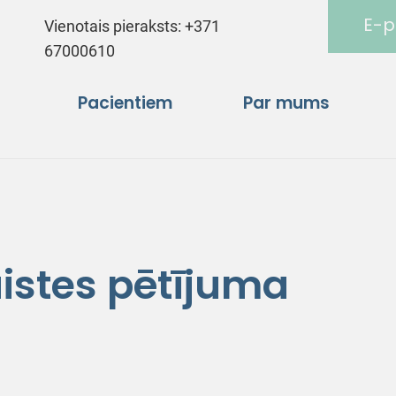
E-p
Vienotais pieraksts:
+371
67000610
Pacientiem
Par mums
aistes pētījuma