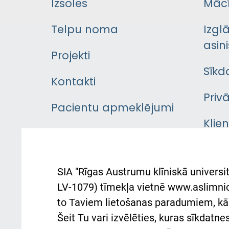
Izsoles
Mācī
Telpu noma
Izgl
asini
Projekti
Sīkd
Kontakti
Priv
Pacientu apmeklējumi
Klie
Iekšējās kārtības
rok
noteikumi
Aust
SIA "Rīgas Austrumu klīniskā universit
Pacienta
atba
LV-1079) tīmekļa vietnē www.aslimnica
atsauksmju/sūdzību
to Taviem lietošanas paradumiem, kā 
iesniegšanas kārtība
Підт
Šeit Tu vari izvēlēties, kuras sīkdatn
та с