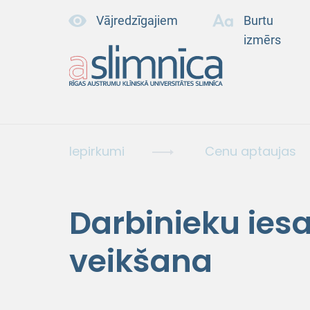
Vājredzīgajiem
Burtu
izmērs
Iepirkumi
Cenu aptaujas
Darbinieku ies
veikšana