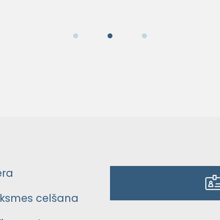
era
ksmes celšana