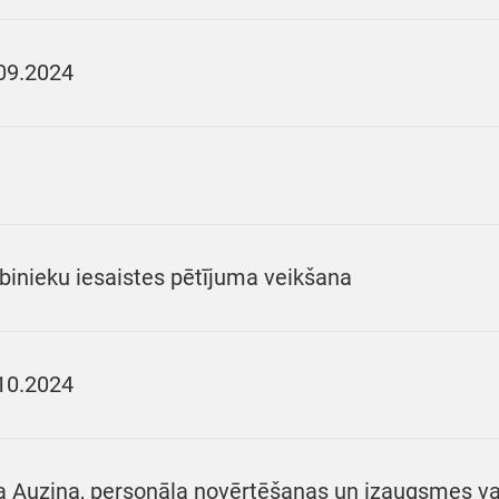
09.2024
binieku iesaistes pētījuma veikšana
10.2024
a Auziņa, personāla novērtēšanas un izaugsmes vad