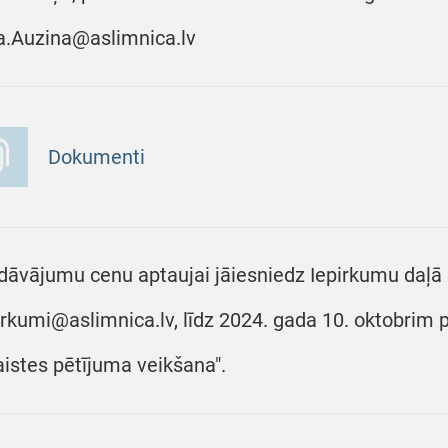
a.Auzina@aslimnica.lv
Dokumenti
dāvājumu cenu aptaujai jāiesniedz Iepirkumu daļā e
irkumi@aslimnica.lv, līdz 2024. gada 10. oktobrim pl
aistes pētījuma veikšana".