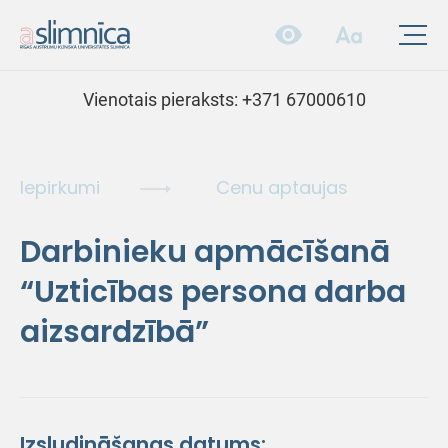
Vienotais pieraksts:
+371 67000610
Iepirkumi
Cenu aptaujas
Darbinieku apmācīšanā
“Uzticības persona darba
aizsardzībā”
Izsludināšanas datums: