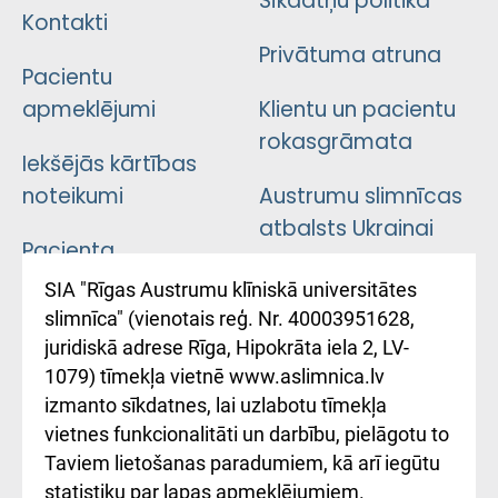
Sīkdatņu politika
Kontakti
Privātuma atruna
Pacientu
apmeklējumi
Klientu un pacientu
rokasgrāmata
Iekšējās kārtības
noteikumi
Austrumu slimnīcas
atbalsts Ukrainai
Pacienta
atsauksmju/sūdzību
Підтримка Східної
SIA "Rīgas Austrumu klīniskā universitātes
iesniegšanas
лікарні та співпраця з
slimnīca" (vienotais reģ. Nr. 40003951628,
kārtība
Україною
juridiskā adrese Rīga, Hipokrāta iela 2, LV-
1079) tīmekļa vietnē www.aslimnica.lv
Kā pie mums nokļūt
izmanto sīkdatnes, lai uzlabotu tīmekļa
vietnes funkcionalitāti un darbību, pielāgotu to
Rēķinu apmaksas
Taviem lietošanas paradumiem, kā arī iegūtu
ceļvedis
statistiku par lapas apmeklējumiem.