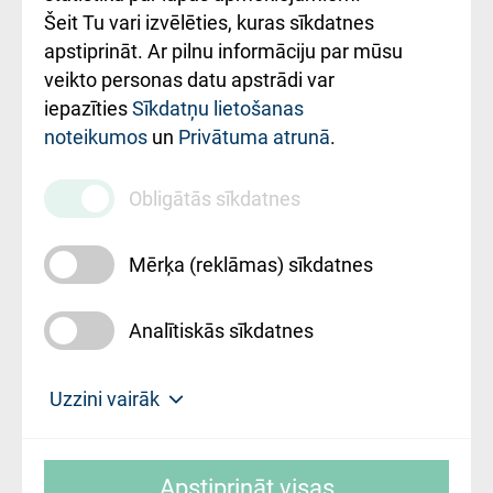
Šeit Tu vari izvēlēties, kuras sīkdatnes
Rekvizīti un
apstiprināt. Ar pilnu informāciju par mūsu
ārstniecības
veikto personas datu apstrādi var
iestādes kods
iepazīties
Sīkdatņu lietošanas
noteikumos
un
Privātuma atrunā
.
010000234
Maksas
Obligātās sīkdatnes
pakalpojumu
cenrādis
Mērķa (reklāmas) sīkdatnes
Analītiskās sīkdatnes
Uz sākumu
Uzzini vairāk
Rīgas Austrumu klīniskā universitātes
© SIA "Rīgas Austrumu klīniskā universitātes
slimnīca, turpmāk – Pārzinis, sīkdatņu
Apstiprināt visas