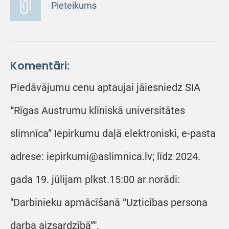
Pieteikums
Komentāri:
Piedāvājumu cenu aptaujai jāiesniedz SIA
“Rīgas Austrumu klīniskā universitātes
slimnīca” Iepirkumu daļā elektroniski, e-pasta
adrese: iepirkumi@aslimnica.lv; līdz 2024.
gada 19. jūlijam plkst.15:00 ar norādi:
"Darbinieku apmācīšanā “Uzticības persona
darba aizsardzībā”".