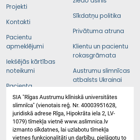
ziedo asinis
Projekti
Sīkdatņu politika
Kontakti
Privātuma atruna
Pacientu
apmeklējumi
Klientu un pacientu
rokasgrāmata
Iekšējās kārtības
noteikumi
Austrumu slimnīcas
atbalsts Ukrainai
Pacienta
atsauksmju/sūdzību
Підтримка Східної
SIA "Rīgas Austrumu klīniskā universitātes
iesniegšanas
лікарні та співпраця з
slimnīca" (vienotais reģ. Nr. 40003951628,
kārtība
Україною
juridiskā adrese Rīga, Hipokrāta iela 2, LV-
1079) tīmekļa vietnē www.aslimnica.lv
Kā pie mums nokļūt
izmanto sīkdatnes, lai uzlabotu tīmekļa
vietnes funkcionalitāti un darbību, pielāgotu to