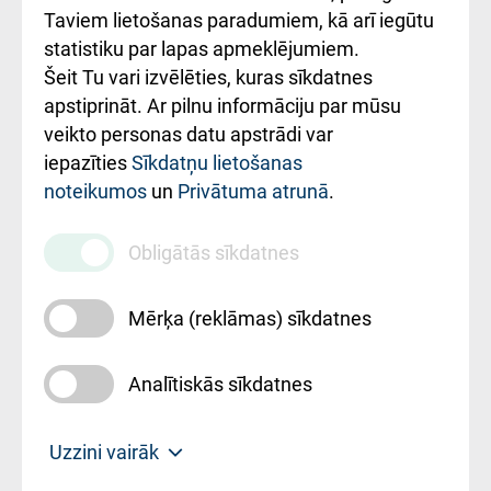
Rēķinu apmaksas
Taviem lietošanas paradumiem, kā arī iegūtu
ceļvedis
statistiku par lapas apmeklējumiem.
Šeit Tu vari izvēlēties, kuras sīkdatnes
Rekvizīti un
apstiprināt. Ar pilnu informāciju par mūsu
ārstniecības
veikto personas datu apstrādi var
iestādes kods
iepazīties
Sīkdatņu lietošanas
noteikumos
un
Privātuma atrunā
.
010000234
Maksas
Obligātās sīkdatnes
pakalpojumu
cenrādis
Mērķa (reklāmas) sīkdatnes
Analītiskās sīkdatnes
Uz sākumu
Uzzini vairāk