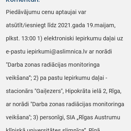
Piedāvājumu cenu aptaujai var
atsūtīt/iesniegt līdz 2021.gada 19.maijam,
plkst. 13:00 1) elektroniski Iepirkumu daļai uz
e-pastu iepirkumi@aslimnica.lv ar norādi
"Darba zonas radiācijas monitoringa
veikšana”; 2) pa pastu Iepirkumu daļai -
stacionārs "Gaiļezers", Hipokrāta ielā 2, Rīga,
ar norādi "Darba zonas radiācijas monitoringa
veikšana"; 3) personīgi, SIA „Rīgas Austrumu
klīniskā universitātes slimnīca”, Rīgā,