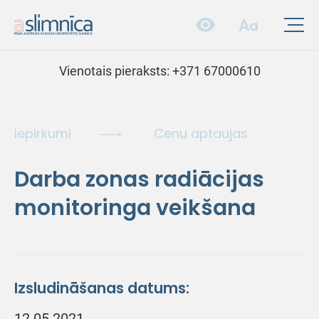
Vienotais pieraksts:
+371 67000610
Iepirkumi
Cenu aptaujas
Darba zonas radiācijas
monitoringa veikšana
Izsludināšanas datums:
12.05.2021