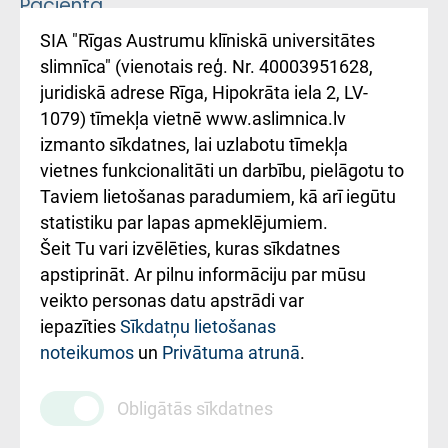
Pacienta
atsauksmju/sūdzību
Підтримка Східної
SIA "Rīgas Austrumu klīniskā universitātes
iesniegšanas
лікарні та співпраця з
slimnīca" (vienotais reģ. Nr. 40003951628,
kārtība
Україною
juridiskā adrese Rīga, Hipokrāta iela 2, LV-
1079) tīmekļa vietnē www.aslimnica.lv
Kā pie mums nokļūt
izmanto sīkdatnes, lai uzlabotu tīmekļa
vietnes funkcionalitāti un darbību, pielāgotu to
Rēķinu apmaksas
Taviem lietošanas paradumiem, kā arī iegūtu
ceļvedis
statistiku par lapas apmeklējumiem.
Šeit Tu vari izvēlēties, kuras sīkdatnes
Rekvizīti un
apstiprināt. Ar pilnu informāciju par mūsu
ārstniecības
veikto personas datu apstrādi var
iestādes kods
iepazīties
Sīkdatņu lietošanas
noteikumos
un
Privātuma atrunā
.
010000234
Maksas
Obligātās sīkdatnes
pakalpojumu