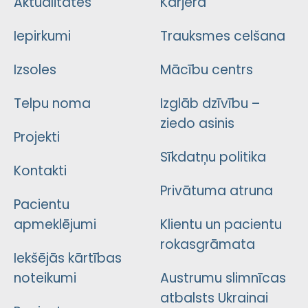
Aktualitātes
Karjera
Iepirkumi
Trauksmes celšana
Izsoles
Mācību centrs
Telpu noma
Izglāb dzīvību –
ziedo asinis
Projekti
Sīkdatņu politika
Kontakti
Privātuma atruna
Pacientu
apmeklējumi
Klientu un pacientu
rokasgrāmata
Iekšējās kārtības
noteikumi
Austrumu slimnīcas
atbalsts Ukrainai