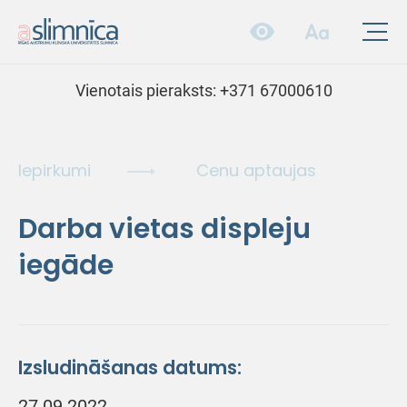
Vienotais pieraksts:
+371 67000610
Iepirkumi
Cenu aptaujas
Darba vietas displeju
iegāde
Izsludināšanas datums:
27.09.2022