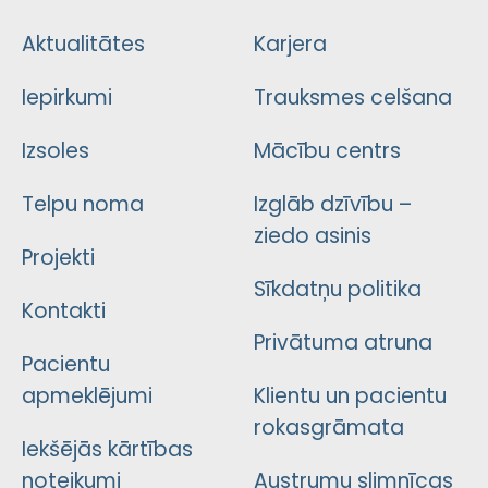
Aktualitātes
Karjera
Iepirkumi
Trauksmes celšana
Izsoles
Mācību centrs
Telpu noma
Izglāb dzīvību –
ziedo asinis
Projekti
Sīkdatņu politika
Kontakti
Privātuma atruna
Pacientu
apmeklējumi
Klientu un pacientu
rokasgrāmata
Iekšējās kārtības
noteikumi
Austrumu slimnīcas