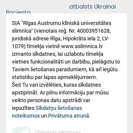
atbalsts Ukrainai
Pacienta
atsauksmju/sūdzību
Підтримка Східної
SIA "Rīgas Austrumu klīniskā universitātes
iesniegšanas
лікарні та співпраця з
slimnīca" (vienotais reģ. Nr. 40003951628,
kārtība
Україною
juridiskā adrese Rīga, Hipokrāta iela 2, LV-
1079) tīmekļa vietnē www.aslimnica.lv
Kā pie mums nokļūt
izmanto sīkdatnes, lai uzlabotu tīmekļa
vietnes funkcionalitāti un darbību, pielāgotu to
Rēķinu apmaksas
Taviem lietošanas paradumiem, kā arī iegūtu
ceļvedis
statistiku par lapas apmeklējumiem.
Šeit Tu vari izvēlēties, kuras sīkdatnes
Rekvizīti un
apstiprināt. Ar pilnu informāciju par mūsu
ārstniecības
veikto personas datu apstrādi var
iestādes kods
iepazīties
Sīkdatņu lietošanas
noteikumos
un
Privātuma atrunā
.
010000234
Maksas
Obligātās sīkdatnes