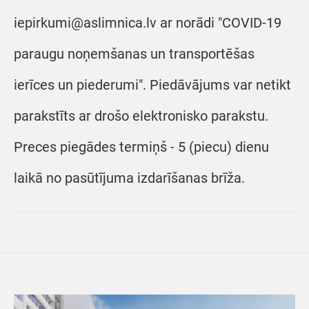
iepirkumi@aslimnica.lv ar norādi "COVID-19
paraugu noņemšanas un transportēšas
ierīces un piederumi". Piedāvājums var netikt
parakstīts ar drošo elektronisko parakstu.
Preces piegādes termiņš - 5 (piecu) dienu
laikā no pasūtījuma izdarīšanas brīža.