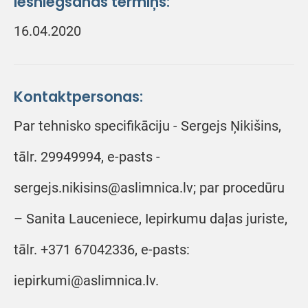
Iesniegšanas termiņš:
16.04.2020
Kontaktpersonas:
Par tehnisko specifikāciju - Sergejs Ņikišins,
tālr. 29949994, e-pasts -
sergejs.nikisins@aslimnica.lv; par procedūru
– Sanita Lauceniece, Iepirkumu daļas juriste,
tālr. +371 67042336, e-pasts:
iepirkumi@aslimnica.lv.