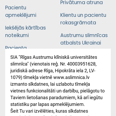
Privātuma atruna
Pacientu
apmeklējumi
Klientu un pacientu
rokasgrāmata
Iekšējās kārtības
noteikumi
Austrumu slimnīcas
atbalsts Ukrainai
Pacienta
atsauksmju/sūdzību
Підтримка Східної
SIA "Rīgas Austrumu klīniskā universitātes
iesniegšanas
лікарні та співпраця з
slimnīca" (vienotais reģ. Nr. 40003951628,
kārtība
Україною
juridiskā adrese Rīga, Hipokrāta iela 2, LV-
1079) tīmekļa vietnē www.aslimnica.lv
Kā pie mums nokļūt
izmanto sīkdatnes, lai uzlabotu tīmekļa
vietnes funkcionalitāti un darbību, pielāgotu to
Rēķinu apmaksas
Taviem lietošanas paradumiem, kā arī iegūtu
ceļvedis
statistiku par lapas apmeklējumiem.
Šeit Tu vari izvēlēties, kuras sīkdatnes