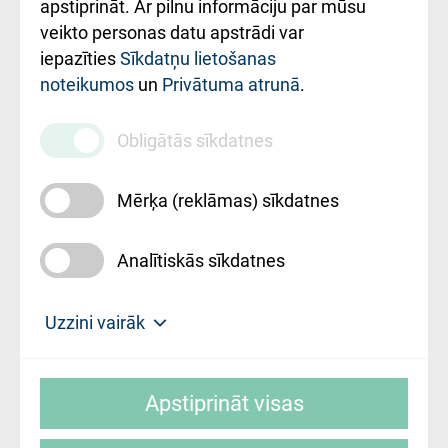
Rekvizīti un
apstiprināt. Ar pilnu informāciju par mūsu
ārstniecības
veikto personas datu apstrādi var
iestādes kods
iepazīties
Sīkdatņu lietošanas
noteikumos
un
Privātuma atrunā
.
010000234
Maksas
Obligātās sīkdatnes
pakalpojumu
cenrādis
Mērķa (reklāmas) sīkdatnes
Analītiskās sīkdatnes
Uz sākumu
Uzzini vairāk
Rīgas Austrumu klīniskā universitātes
© SIA "Rīgas Austrumu klīniskā universitātes
slimnīca, turpmāk – Pārzinis, sīkdatņu
Apstiprināt visas
slimnīca"
izmantošanas politikas mērķis ir sniegt