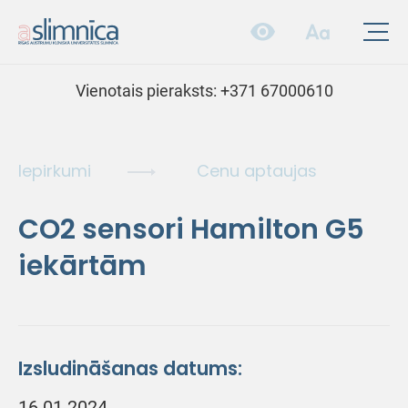
Vienotais pieraksts:
+371 67000610
Iepirkumi
Cenu aptaujas
CO2 sensori Hamilton G5
iekārtām
Izsludināšanas datums:
16.01.2024