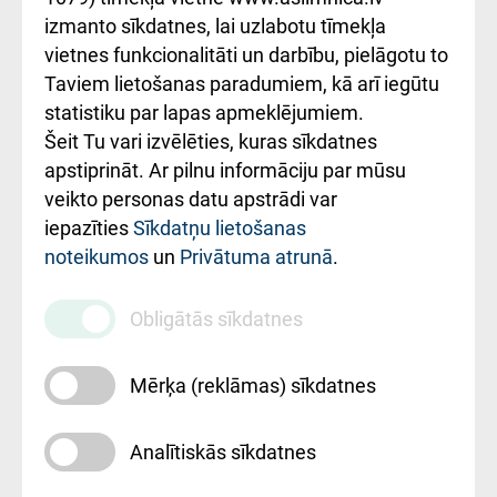
Kā pie mums nokļūt
izmanto sīkdatnes, lai uzlabotu tīmekļa
vietnes funkcionalitāti un darbību, pielāgotu to
Rēķinu apmaksas
Taviem lietošanas paradumiem, kā arī iegūtu
ceļvedis
statistiku par lapas apmeklējumiem.
Šeit Tu vari izvēlēties, kuras sīkdatnes
Rekvizīti un
apstiprināt. Ar pilnu informāciju par mūsu
ārstniecības
veikto personas datu apstrādi var
iestādes kods
iepazīties
Sīkdatņu lietošanas
noteikumos
un
Privātuma atrunā
.
010000234
Maksas
Obligātās sīkdatnes
pakalpojumu
cenrādis
Mērķa (reklāmas) sīkdatnes
Analītiskās sīkdatnes
Uz sākumu