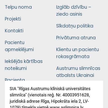
Telpu noma
Izglāb dzīvību –
ziedo asinis
Projekti
Sīkdatņu politika
Kontakti
Privātuma atruna
Pacientu
apmeklējumi
Klientu un pacientu
rokasgrāmata
Iekšējās kārtības
noteikumi
Austrumu slimnīcas
atbalsts Ukrainai
Pacienta
atsauksmju/sūdzību
Підтримка Східної
SIA "Rīgas Austrumu klīniskā universitātes
iesniegšanas
лікарні та співпраця з
slimnīca" (vienotais reģ. Nr. 40003951628,
kārtība
Україною
juridiskā adrese Rīga, Hipokrāta iela 2, LV-
1079) tīmekļa vietnē www.aslimnica.lv