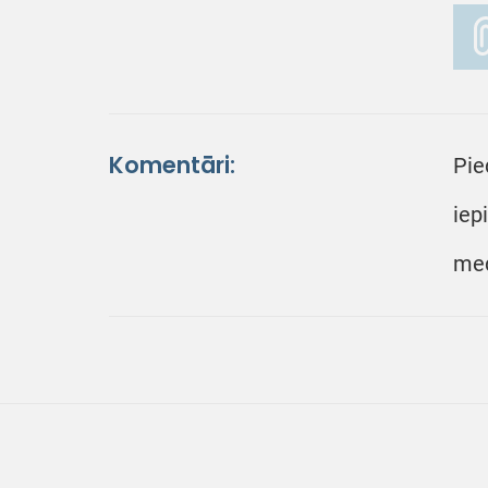
Komentāri:
Pie
iep
med