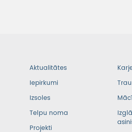
Aktualitātes
Karj
Iepirkumi
Trau
Izsoles
Mācī
Telpu noma
Izgl
asini
Projekti