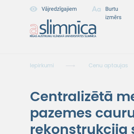
Vājredzīgajiem
Burtu
izmērs
Iepirkumi
Cenu aptaujas
Centralizētā m
pazemes caur
rekonstrukcija