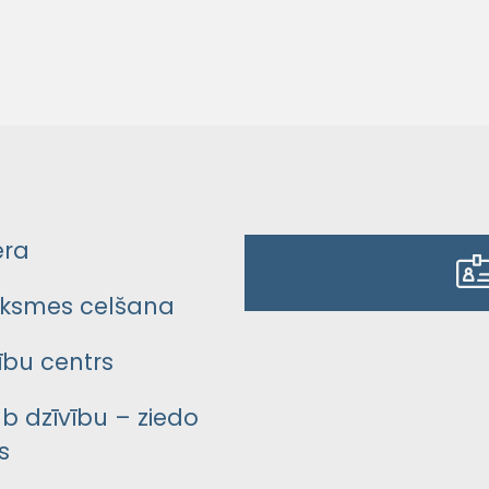
era
ksmes celšana
bu centrs
āb dzīvību – ziedo
s