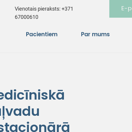
E-p
Vienotais pieraksts:
+371
67000610
Pacientiem
Par mums
edicīniskā
uļvadu
 stacionārā