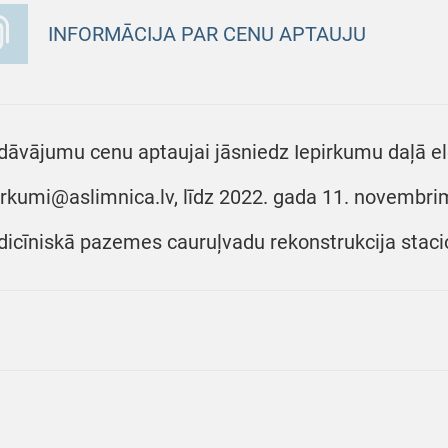
INFORMĀCIJA PAR CENU APTAUJU
dāvājumu cenu aptaujai jāsniedz Iepirkumu daļā ele
irkumi@aslimnica.lv, līdz 2022. gada 11. novembrim 
icīniskā pazemes cauruļvadu rekonstrukcija stacion