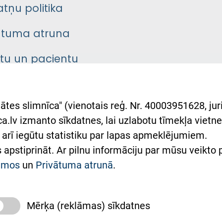
atņu politika
ātuma atruna
ntu un pacientu
asgrāmata
rumu slimnīcas
ātes slimnīca" (vienotais reģ. Nr. 40003951628, juri
lsts Ukrainai
.lv izmanto sīkdatnes, lai uzlabotu tīmekļa vietnes
arī iegūtu statistiku par lapas apmeklējumiem.
римка Східної лікарні
es apstiprināt. Ar pilnu informāciju par mūsu veikto
півпраця з Україною
kumos
un
Privātuma atrunā
.
Mērķa (reklāmas) sīkdatnes