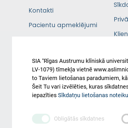
Sīkd
Kontakti
Priv
Pacientu apmeklējumi
Klie
Iekšējās kārtības
rok
noteikumi
Aust
SIA "Rīgas Austrumu klīniskā universit
Pacienta
atba
LV-1079) tīmekļa vietnē www.aslimnica
atsauksmju/sūdzību
to Taviem lietošanas paradumiem, kā 
iesniegšanas kārtība
Підт
Šeit Tu vari izvēlēties, kuras sīkdatn
та с
Kā pie mums nokļūt
iepazīties
Sīkdatņu lietošanas notei
Rēķinu apmaksas
ceļvedis
Obligātās sīkdatnes