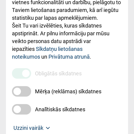
vietnes funkcionalitāti un darbību, pielāgotu to
Rēķinu apmaksas
Taviem lietošanas paradumiem, kā arī iegūtu
ceļvedis
statistiku par lapas apmeklējumiem.
Šeit Tu vari izvēlēties, kuras sīkdatnes
Rekvizīti un
apstiprināt. Ar pilnu informāciju par mūsu
ārstniecības
veikto personas datu apstrādi var
iestādes kods
iepazīties
Sīkdatņu lietošanas
noteikumos
un
Privātuma atrunā
.
010000234
Maksas
Obligātās sīkdatnes
pakalpojumu
cenrādis
Mērķa (reklāmas) sīkdatnes
Analītiskās sīkdatnes
Uz sākumu
Uzzini vairāk