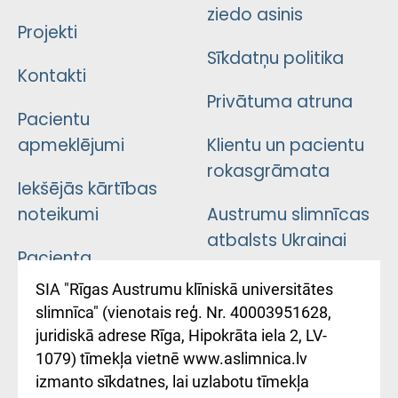
ziedo asinis
Projekti
Sīkdatņu politika
Kontakti
Privātuma atruna
Pacientu
apmeklējumi
Klientu un pacientu
rokasgrāmata
Iekšējās kārtības
noteikumi
Austrumu slimnīcas
atbalsts Ukrainai
Pacienta
atsauksmju/sūdzību
Підтримка Східної
SIA "Rīgas Austrumu klīniskā universitātes
iesniegšanas
лікарні та співпраця з
slimnīca" (vienotais reģ. Nr. 40003951628,
kārtība
Україною
juridiskā adrese Rīga, Hipokrāta iela 2, LV-
1079) tīmekļa vietnē www.aslimnica.lv
Kā pie mums nokļūt
izmanto sīkdatnes, lai uzlabotu tīmekļa