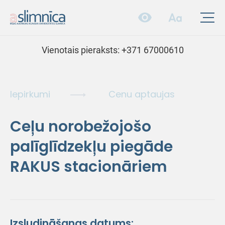
Vienotais pieraksts:
+371 67000610
Iepirkumi
Cenu aptaujas
Ceļu norobežojošo
palīglīdzekļu piegāde
RAKUS stacionāriem
Izsludināšanas datums: