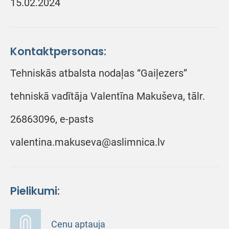
15.02.2024
Kontaktpersonas:
Tehniskās atbalsta nodaļas “Gaiļezers”
tehniskā vadītāja Valentīna Makuševa, tālr.
26863096, e-pasts
valentina.makuseva@aslimnica.lv
Pielikumi:
Cenu aptauja