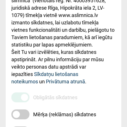
slimnīca" (vienotais reģ. Nr. 40003951628,
kārtība
Україною
juridiskā adrese Rīga, Hipokrāta iela 2, LV-
1079) tīmekļa vietnē www.aslimnica.lv
Kā pie mums nokļūt
izmanto sīkdatnes, lai uzlabotu tīmekļa
vietnes funkcionalitāti un darbību, pielāgotu to
Rēķinu apmaksas
Taviem lietošanas paradumiem, kā arī iegūtu
ceļvedis
statistiku par lapas apmeklējumiem.
Šeit Tu vari izvēlēties, kuras sīkdatnes
Rekvizīti un
apstiprināt. Ar pilnu informāciju par mūsu
ārstniecības
veikto personas datu apstrādi var
iestādes kods
iepazīties
Sīkdatņu lietošanas
noteikumos
un
Privātuma atrunā
.
010000234
Maksas
Obligātās sīkdatnes
pakalpojumu
cenrādis
Mērķa (reklāmas) sīkdatnes