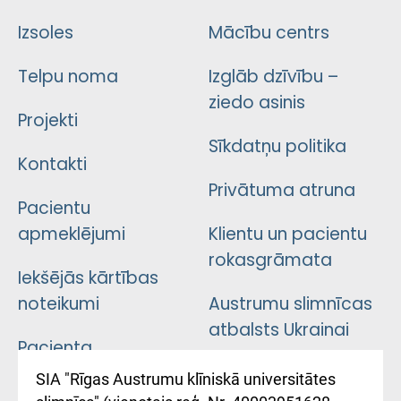
Izsoles
Mācību centrs
Telpu noma
Izglāb dzīvību –
ziedo asinis
Projekti
Sīkdatņu politika
Kontakti
Privātuma atruna
Pacientu
apmeklējumi
Klientu un pacientu
rokasgrāmata
Iekšējās kārtības
noteikumi
Austrumu slimnīcas
atbalsts Ukrainai
Pacienta
atsauksmju/sūdzību
Підтримка Східної
SIA "Rīgas Austrumu klīniskā universitātes
iesniegšanas
лікарні та співпраця з