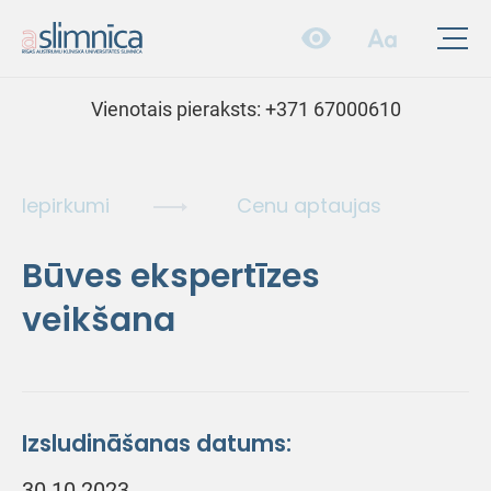
Vienotais pieraksts:
+371 67000610
Iepirkumi
Cenu aptaujas
Būves ekspertīzes
veikšana
Izsludināšanas datums:
30.10.2023