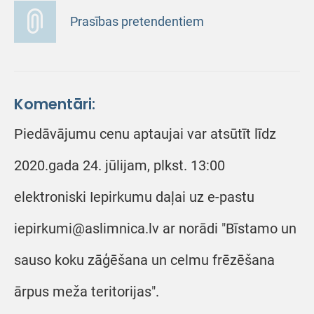
Prasības pretendentiem
Komentāri:
Piedāvājumu cenu aptaujai var atsūtīt līdz
2020.gada 24. jūlijam, plkst. 13:00
elektroniski Iepirkumu daļai uz e-pastu
iepirkumi@aslimnica.lv ar norādi "Bīstamo un
sauso koku zāģēšana un celmu frēzēšana
ārpus meža teritorijas".