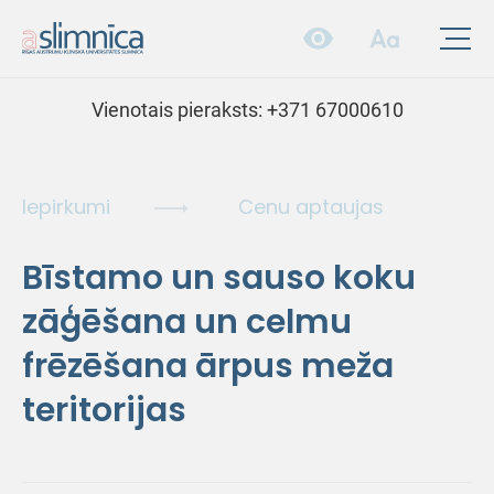
Vienotais pieraksts:
+371 67000610
Iepirkumi
Cenu aptaujas
Bīstamo un sauso koku
zāģēšana un celmu
frēzēšana ārpus meža
teritorijas