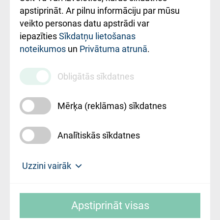
Rekvizīti un
apstiprināt. Ar pilnu informāciju par mūsu
ārstniecības
veikto personas datu apstrādi var
iestādes kods
iepazīties
Sīkdatņu lietošanas
noteikumos
un
Privātuma atrunā
.
010000234
Maksas
Obligātās sīkdatnes
pakalpojumu
cenrādis
Mērķa (reklāmas) sīkdatnes
Analītiskās sīkdatnes
Uz sākumu
Uzzini vairāk
Rīgas Austrumu klīniskā universitātes
© SIA "Rīgas Austrumu klīniskā universitātes
slimnīca, turpmāk – Pārzinis, sīkdatņu
Apstiprināt visas
slimnīca"
izmantošanas politikas mērķis ir sniegt