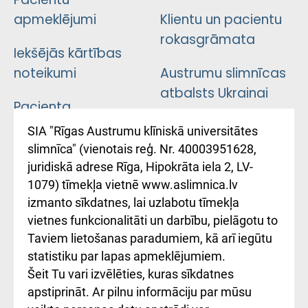
apmeklējumi
Klientu un pacientu
rokasgrāmata
Iekšējās kārtības
noteikumi
Austrumu slimnīcas
atbalsts Ukrainai
Pacienta
atsauksmju/sūdzību
Підтримка Східної
SIA "Rīgas Austrumu klīniskā universitātes
iesniegšanas
лікарні та співпраця з
slimnīca" (vienotais reģ. Nr. 40003951628,
kārtība
Україною
juridiskā adrese Rīga, Hipokrāta iela 2, LV-
1079) tīmekļa vietnē www.aslimnica.lv
Kā pie mums nokļūt
izmanto sīkdatnes, lai uzlabotu tīmekļa
vietnes funkcionalitāti un darbību, pielāgotu to
Rēķinu apmaksas
Taviem lietošanas paradumiem, kā arī iegūtu
ceļvedis
statistiku par lapas apmeklējumiem.
Šeit Tu vari izvēlēties, kuras sīkdatnes
Rekvizīti un
apstiprināt. Ar pilnu informāciju par mūsu
ārstniecības