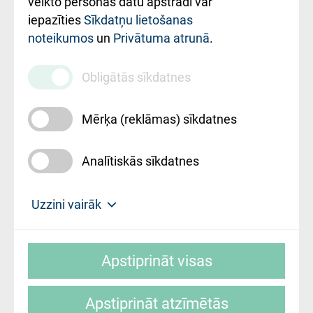
veikto personas datu apstrādi var
iestādes kods
iepazīties
Sīkdatņu lietošanas
noteikumos
un
Privātuma atrunā
.
010000234
Maksas
Obligātās sīkdatnes
pakalpojumu
cenrādis
Mērķa (reklāmas) sīkdatnes
Analītiskās sīkdatnes
Uz sākumu
Uzzini vairāk
Rīgas Austrumu klīniskā universitātes
© SIA "Rīgas Austrumu klīniskā universitātes
slimnīca, turpmāk – Pārzinis, sīkdatņu
Apstiprināt visas
slimnīca"
izmantošanas politikas mērķis ir sniegt
fiziskajai personai/klientam – informāciju par
Apstiprināt atzīmētās
sīkdatņu izmantošanas nosacījumiem.