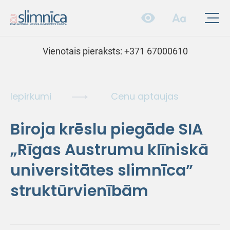
Vienotais pieraksts:
+371 67000610
Iepirkumi
Cenu aptaujas
Biroja krēslu piegāde SIA
„Rīgas Austrumu klīniskā
universitātes slimnīca”
struktūrvienībām