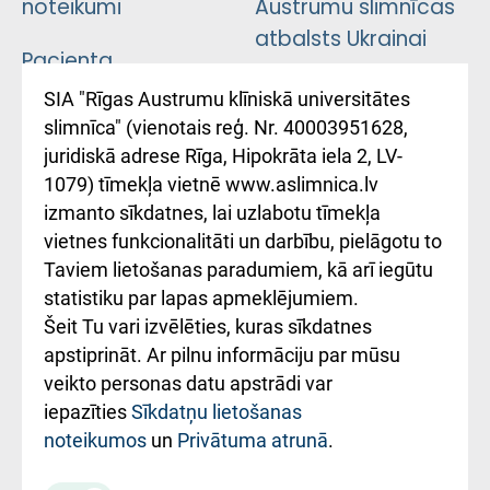
noteikumi
Austrumu slimnīcas
atbalsts Ukrainai
Pacienta
atsauksmju/sūdzību
Підтримка Східної
SIA "Rīgas Austrumu klīniskā universitātes
iesniegšanas
лікарні та співпраця з
slimnīca" (vienotais reģ. Nr. 40003951628,
kārtība
Україною
juridiskā adrese Rīga, Hipokrāta iela 2, LV-
1079) tīmekļa vietnē www.aslimnica.lv
Kā pie mums nokļūt
izmanto sīkdatnes, lai uzlabotu tīmekļa
vietnes funkcionalitāti un darbību, pielāgotu to
Rēķinu apmaksas
Taviem lietošanas paradumiem, kā arī iegūtu
ceļvedis
statistiku par lapas apmeklējumiem.
Šeit Tu vari izvēlēties, kuras sīkdatnes
Rekvizīti un
apstiprināt. Ar pilnu informāciju par mūsu
ārstniecības
veikto personas datu apstrādi var
iestādes kods
iepazīties
Sīkdatņu lietošanas
noteikumos
un
Privātuma atrunā
.
010000234