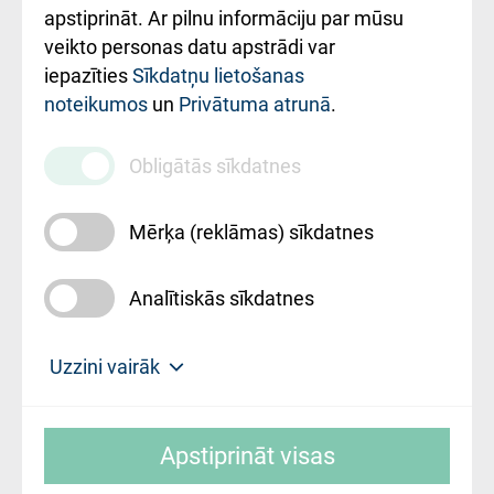
Rekvizīti un
apstiprināt. Ar pilnu informāciju par mūsu
ārstniecības
veikto personas datu apstrādi var
iestādes kods
iepazīties
Sīkdatņu lietošanas
noteikumos
un
Privātuma atrunā
.
010000234
Maksas
Obligātās sīkdatnes
pakalpojumu
cenrādis
Mērķa (reklāmas) sīkdatnes
Analītiskās sīkdatnes
Uz sākumu
Uzzini vairāk
Rīgas Austrumu klīniskā universitātes
© SIA "Rīgas Austrumu klīniskā universitātes
slimnīca, turpmāk – Pārzinis, sīkdatņu
Apstiprināt visas
slimnīca"
izmantošanas politikas mērķis ir sniegt