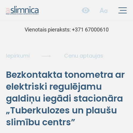
Vienotais pieraksts:
+371 67000610
Iepirkumi
Cenu aptaujas
Bezkontakta tonometra ar
elektriski regulējamu
galdiņu iegādi stacionāra
„Tuberkulozes un plaušu
slimību centrs”