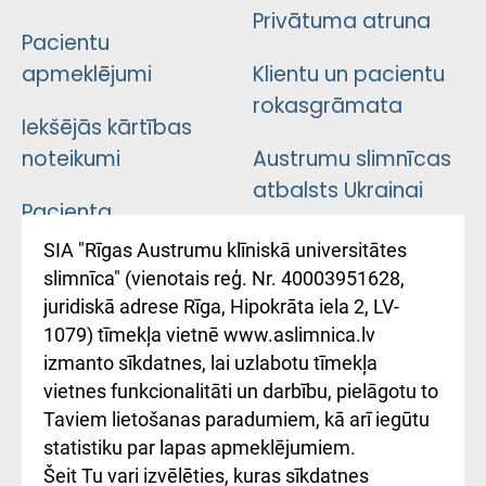
Privātuma atruna
Pacientu
apmeklējumi
Klientu un pacientu
rokasgrāmata
Iekšējās kārtības
noteikumi
Austrumu slimnīcas
atbalsts Ukrainai
Pacienta
atsauksmju/sūdzību
Підтримка Східної
SIA "Rīgas Austrumu klīniskā universitātes
iesniegšanas
лікарні та співпраця з
slimnīca" (vienotais reģ. Nr. 40003951628,
kārtība
Україною
juridiskā adrese Rīga, Hipokrāta iela 2, LV-
1079) tīmekļa vietnē www.aslimnica.lv
Kā pie mums nokļūt
izmanto sīkdatnes, lai uzlabotu tīmekļa
vietnes funkcionalitāti un darbību, pielāgotu to
Rēķinu apmaksas
Taviem lietošanas paradumiem, kā arī iegūtu
ceļvedis
statistiku par lapas apmeklējumiem.
Šeit Tu vari izvēlēties, kuras sīkdatnes