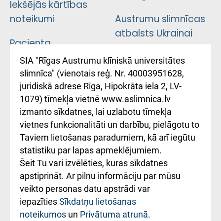
Iekšējās kārtības
noteikumi
Austrumu slimnīcas
atbalsts Ukrainai
Pacienta
atsauksmju/sūdzību
Підтримка Східної
SIA "Rīgas Austrumu klīniskā universitātes
iesniegšanas
лікарні та співпраця з
slimnīca" (vienotais reģ. Nr. 40003951628,
kārtība
Україною
juridiskā adrese Rīga, Hipokrāta iela 2, LV-
1079) tīmekļa vietnē www.aslimnica.lv
Kā pie mums nokļūt
izmanto sīkdatnes, lai uzlabotu tīmekļa
vietnes funkcionalitāti un darbību, pielāgotu to
Rēķinu apmaksas
Taviem lietošanas paradumiem, kā arī iegūtu
ceļvedis
statistiku par lapas apmeklējumiem.
Šeit Tu vari izvēlēties, kuras sīkdatnes
Rekvizīti un
apstiprināt. Ar pilnu informāciju par mūsu
ārstniecības
veikto personas datu apstrādi var
iestādes kods
iepazīties
Sīkdatņu lietošanas
noteikumos
un
Privātuma atrunā
.
010000234