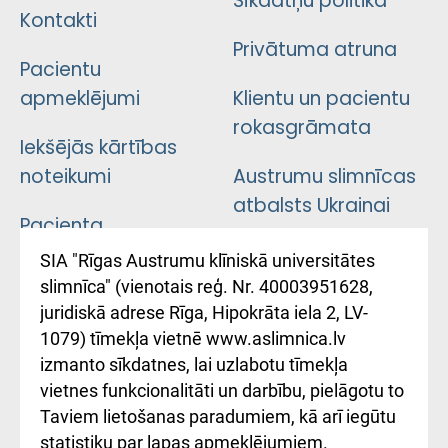
Sīkdatņu politika
Kontakti
Privātuma atruna
Pacientu
apmeklējumi
Klientu un pacientu
rokasgrāmata
Iekšējās kārtības
noteikumi
Austrumu slimnīcas
atbalsts Ukrainai
Pacienta
atsauksmju/sūdzību
Підтримка Східної
SIA "Rīgas Austrumu klīniskā universitātes
iesniegšanas
лікарні та співпраця з
slimnīca" (vienotais reģ. Nr. 40003951628,
kārtība
Україною
juridiskā adrese Rīga, Hipokrāta iela 2, LV-
1079) tīmekļa vietnē www.aslimnica.lv
Kā pie mums nokļūt
izmanto sīkdatnes, lai uzlabotu tīmekļa
vietnes funkcionalitāti un darbību, pielāgotu to
Rēķinu apmaksas
Taviem lietošanas paradumiem, kā arī iegūtu
ceļvedis
statistiku par lapas apmeklējumiem.