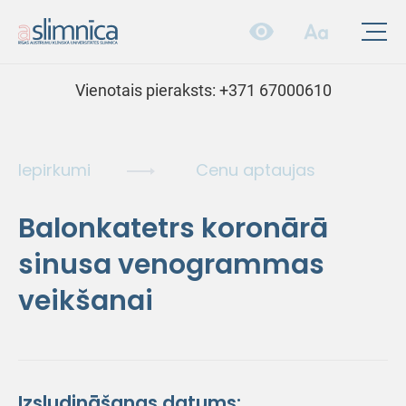
Vienotais pieraksts:
+371 67000610
Iepirkumi
Cenu aptaujas
Balonkatetrs koronārā
sinusa venogrammas
veikšanai
Izsludināšanas datums: