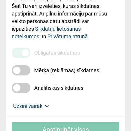
Šeit Tu vari izvēlēties, kuras sīkdatnes
Rekvizīti un
apstiprināt. Ar pilnu informāciju par mūsu
ārstniecības
veikto personas datu apstrādi var
iestādes kods
iepazīties
Sīkdatņu lietošanas
noteikumos
un
Privātuma atrunā
.
010000234
Maksas
Obligātās sīkdatnes
pakalpojumu
cenrādis
Mērķa (reklāmas) sīkdatnes
Analītiskās sīkdatnes
Uz sākumu
Uzzini vairāk
Rīgas Austrumu klīniskā universitātes
© SIA "Rīgas Austrumu klīniskā universitātes
slimnīca, turpmāk – Pārzinis, sīkdatņu
Apstiprināt visas