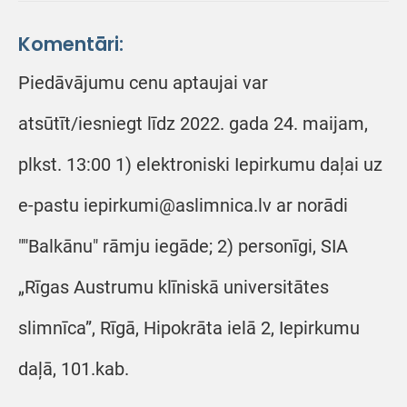
Komentāri:
Piedāvājumu cenu aptaujai var
atsūtīt/iesniegt līdz 2022. gada 24. maijam,
plkst. 13:00 1) elektroniski Iepirkumu daļai uz
e-pastu iepirkumi@aslimnica.lv ar norādi
""Balkānu" rāmju iegāde; 2) personīgi, SIA
„Rīgas Austrumu klīniskā universitātes
slimnīca”, Rīgā, Hipokrāta ielā 2, Iepirkumu
daļā, 101.kab.