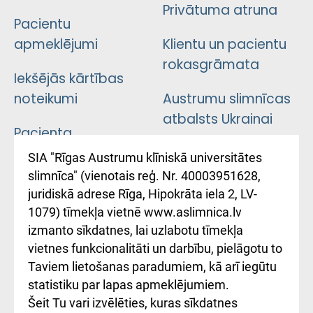
Privātuma atruna
Pacientu
apmeklējumi
Klientu un pacientu
rokasgrāmata
Iekšējās kārtības
noteikumi
Austrumu slimnīcas
atbalsts Ukrainai
Pacienta
atsauksmju/sūdzību
Підтримка Східної
SIA "Rīgas Austrumu klīniskā universitātes
iesniegšanas
лікарні та співпраця з
slimnīca" (vienotais reģ. Nr. 40003951628,
kārtība
Україною
juridiskā adrese Rīga, Hipokrāta iela 2, LV-
1079) tīmekļa vietnē www.aslimnica.lv
Kā pie mums nokļūt
izmanto sīkdatnes, lai uzlabotu tīmekļa
vietnes funkcionalitāti un darbību, pielāgotu to
Rēķinu apmaksas
Taviem lietošanas paradumiem, kā arī iegūtu
ceļvedis
statistiku par lapas apmeklējumiem.
Šeit Tu vari izvēlēties, kuras sīkdatnes