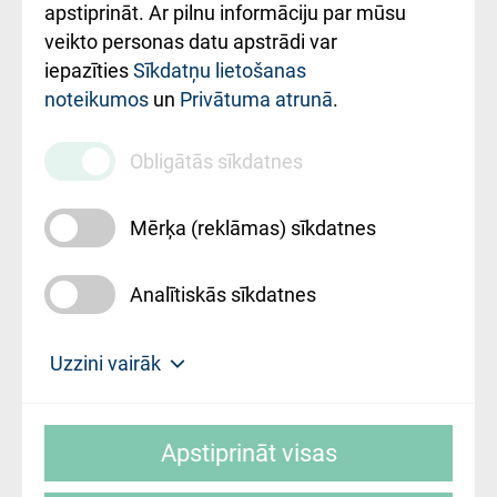
Rekvizīti un
apstiprināt. Ar pilnu informāciju par mūsu
ārstniecības
veikto personas datu apstrādi var
iestādes kods
iepazīties
Sīkdatņu lietošanas
noteikumos
un
Privātuma atrunā
.
010000234
Maksas
Obligātās sīkdatnes
pakalpojumu
cenrādis
Mērķa (reklāmas) sīkdatnes
Analītiskās sīkdatnes
Uz sākumu
Uzzini vairāk
Rīgas Austrumu klīniskā universitātes
© SIA "Rīgas Austrumu klīniskā universitātes
slimnīca, turpmāk – Pārzinis, sīkdatņu
Apstiprināt visas
slimnīca"
izmantošanas politikas mērķis ir sniegt