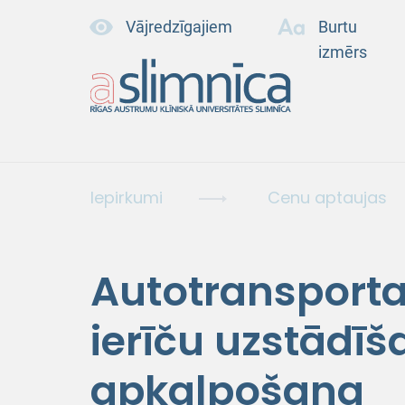
Vājredzīgajiem
Burtu
izmērs
Iepirkumi
Cenu aptaujas
Autotransporta
ierīču uzstādī
apkalpošana