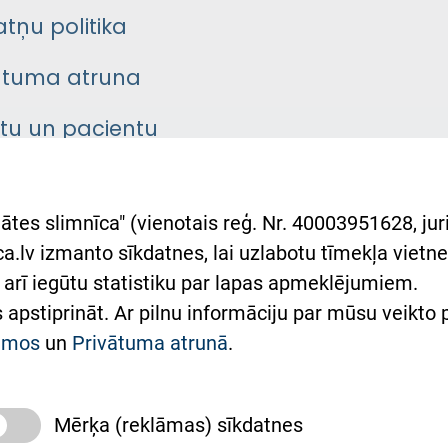
atņu politika
ātuma atruna
ntu un pacientu
asgrāmata
rumu slimnīcas
ātes slimnīca" (vienotais reģ. Nr. 40003951628, juri
lsts Ukrainai
.lv izmanto sīkdatnes, lai uzlabotu tīmekļa vietnes
arī iegūtu statistiku par lapas apmeklējumiem.
римка Східної лікарні
es apstiprināt. Ar pilnu informāciju par mūsu veikto
півпраця з Україною
kumos
un
Privātuma atrunā
.
Mērķa (reklāmas) sīkdatnes