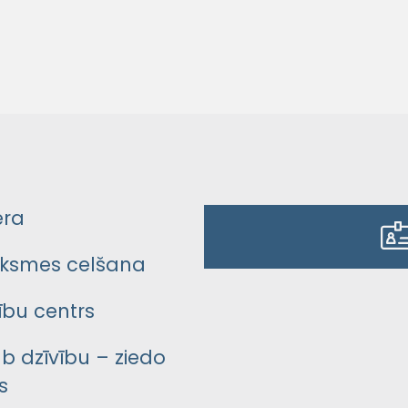
era
ksmes celšana
bu centrs
āb dzīvību – ziedo
s