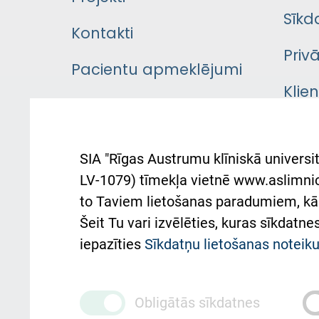
Sīkd
Kontakti
Priv
Pacientu apmeklējumi
Klie
Iekšējās kārtības
rok
noteikumi
Aust
SIA "Rīgas Austrumu klīniskā universit
Pacienta
atba
LV-1079) tīmekļa vietnē www.aslimnica
atsauksmju/sūdzību
to Taviem lietošanas paradumiem, kā 
iesniegšanas kārtība
Підт
Šeit Tu vari izvēlēties, kuras sīkdatn
та с
Kā pie mums nokļūt
iepazīties
Sīkdatņu lietošanas notei
Rēķinu apmaksas
ceļvedis
Obligātās sīkdatnes