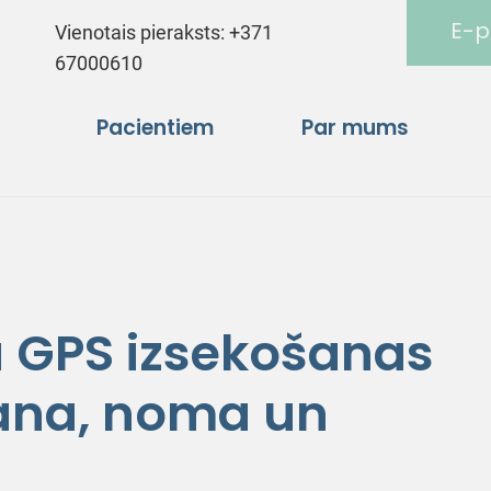
E-p
Vienotais pieraksts:
+371
67000610
Pacientiem
Par mums
 GPS izsekošanas
šana, noma un