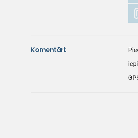
Komentāri:
Pie
iep
GPS