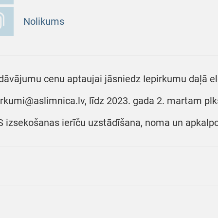
Nolikums
dāvājumu cenu aptaujai jāsniedz Iepirkumu daļā ele
irkumi@aslimnica.lv, līdz 2023. gada 2. martam plks
 izsekošanas ierīču uzstādīšana, noma un apkalpo