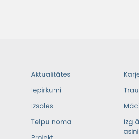
Aktualitātes
Karj
Iepirkumi
Trau
Izsoles
Mācī
Telpu noma
Izgl
asini
Projekti