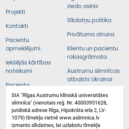
ziedo asinis
Projekti
Sīkdatņu politika
Kontakti
Privātuma atruna
Pacientu
apmeklējumi
Klientu un pacientu
rokasgrāmata
Iekšējās kārtības
noteikumi
Austrumu slimnīcas
atbalsts Ukrainai
Pacienta
atsauksmju/sūdzību
Підтримка Східної
SIA "Rīgas Austrumu klīniskā universitātes
iesniegšanas
лікарні та співпраця з
slimnīca" (vienotais reģ. Nr. 40003951628,
kārtība
Україною
juridiskā adrese Rīga, Hipokrāta iela 2, LV-
1079) tīmekļa vietnē www.aslimnica.lv
Kā pie mums nokļūt
izmanto sīkdatnes, lai uzlabotu tīmekļa