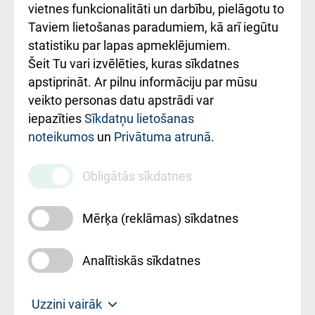
vietnes funkcionalitāti un darbību, pielāgotu to
Rēķinu apmaksas
Taviem lietošanas paradumiem, kā arī iegūtu
ceļvedis
statistiku par lapas apmeklējumiem.
Šeit Tu vari izvēlēties, kuras sīkdatnes
Rekvizīti un
apstiprināt. Ar pilnu informāciju par mūsu
ārstniecības
veikto personas datu apstrādi var
iestādes kods
iepazīties
Sīkdatņu lietošanas
noteikumos
un
Privātuma atrunā
.
010000234
Maksas
Obligātās sīkdatnes
pakalpojumu
cenrādis
Mērķa (reklāmas) sīkdatnes
Analītiskās sīkdatnes
Uz sākumu
Uzzini vairāk