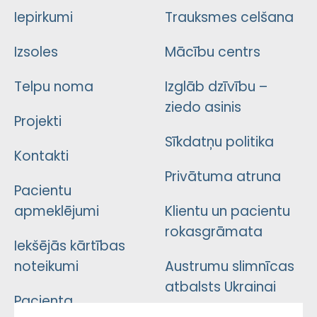
Iepirkumi
Trauksmes celšana
Izsoles
Mācību centrs
Telpu noma
Izglāb dzīvību –
ziedo asinis
Projekti
Sīkdatņu politika
Kontakti
Privātuma atruna
Pacientu
apmeklējumi
Klientu un pacientu
rokasgrāmata
Iekšējās kārtības
noteikumi
Austrumu slimnīcas
atbalsts Ukrainai
Pacienta