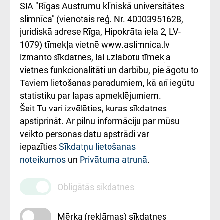
atsauksmju/sūdzību
Підтримка Східної
SIA "Rīgas Austrumu klīniskā universitātes
iesniegšanas
лікарні та співпраця з
slimnīca" (vienotais reģ. Nr. 40003951628,
kārtība
Україною
juridiskā adrese Rīga, Hipokrāta iela 2, LV-
1079) tīmekļa vietnē www.aslimnica.lv
Kā pie mums nokļūt
izmanto sīkdatnes, lai uzlabotu tīmekļa
vietnes funkcionalitāti un darbību, pielāgotu to
Rēķinu apmaksas
Taviem lietošanas paradumiem, kā arī iegūtu
ceļvedis
statistiku par lapas apmeklējumiem.
Šeit Tu vari izvēlēties, kuras sīkdatnes
Rekvizīti un
apstiprināt. Ar pilnu informāciju par mūsu
ārstniecības
veikto personas datu apstrādi var
iestādes kods
iepazīties
Sīkdatņu lietošanas
noteikumos
un
Privātuma atrunā
.
010000234
Maksas
Obligātās sīkdatnes
pakalpojumu
cenrādis
Mērķa (reklāmas) sīkdatnes