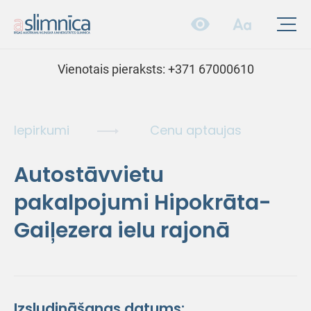
Vienotais pieraksts:
+371 67000610
Iepirkumi
Cenu aptaujas
Autostāvvietu
pakalpojumi Hipokrāta-
Gaiļezera ielu rajonā
Izsludināšanas datums: