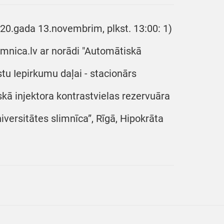
020.gada 13.novembrim, plkst. 13:00: 1)
imnica.lv ar norādi "Automātiskā
stu Iepirkumu daļai - stacionārs
iskā injektora kontrastvielas rezervuāra
iversitātes slimnīca”, Rīgā, Hipokrāta