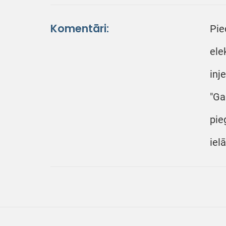
Komentāri:
Pie
ele
inj
"Ga
pie
iel