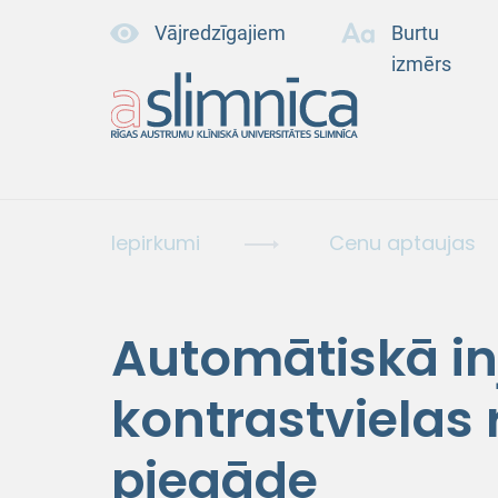
Vājredzīgajiem
Burtu
izmērs
Iepirkumi
Cenu aptaujas
Automātiskā in
kontrastvielas
piegāde