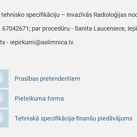
 tehnisko specifikāciju – Invazīvās Radioloģijas nod
r. 67042671; par procedūru - Sanita Lauceniece, Iepi
ts - iepirkumi@aslimnica.lv.
Prasības pretendentiem
Pieteikuma forma
Tehniskā specifikācija-finanšu piedāvājums