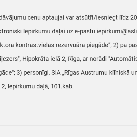
dāvājumu cenu aptaujai var atsūtīt/iesniegt līdz 2
ktroniski Iepirkumu daļai uz e-pastu iepirkumi@asl
ektora kontrastvielas rezervuāra piegāde”; 2) pa pa
iļezers", Hipokrāta ielā 2, Rīga, ar norādi "Automāt
gāde"; 3) personīgi, SIA „Rīgas Austrumu klīniskā un
ā 2, Iepirkumu daļā, 101.kab.