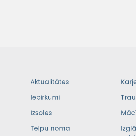
Aktualitātes
Karj
Iepirkumi
Trau
Izsoles
Mācī
Telpu noma
Izgl