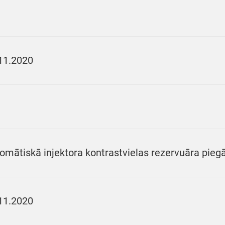
11.2020
omātiskā injektora kontrastvielas rezervuāra pieg
11.2020