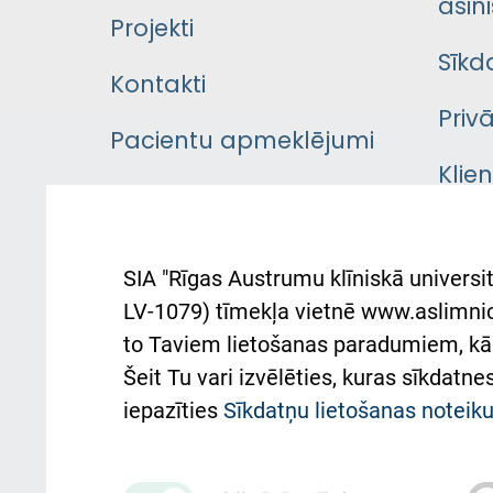
asini
Projekti
Sīkd
Kontakti
Priv
Pacientu apmeklējumi
Klie
Iekšējās kārtības
rok
noteikumi
Aust
SIA "Rīgas Austrumu klīniskā universit
Pacienta
atba
LV-1079) tīmekļa vietnē www.aslimnica
atsauksmju/sūdzību
to Taviem lietošanas paradumiem, kā 
iesniegšanas kārtība
Підт
Šeit Tu vari izvēlēties, kuras sīkdatn
та с
Kā pie mums nokļūt
iepazīties
Sīkdatņu lietošanas notei
Rēķinu apmaksas