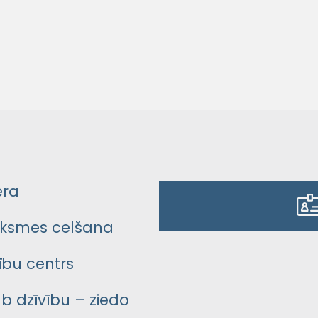
era
ksmes celšana
bu centrs
āb dzīvību – ziedo