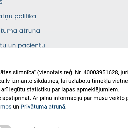
s
atņu politika
ātuma atruna
ntu un pacientu
asgrāmata
rumu slimnīcas
ātes slimnīca" (vienotais reģ. Nr. 40003951628, juri
lsts Ukrainai
.lv izmanto sīkdatnes, lai uzlabotu tīmekļa vietnes
arī iegūtu statistiku par lapas apmeklējumiem.
римка Східної лікарні
es apstiprināt. Ar pilnu informāciju par mūsu veikto
півпраця з Україною
kumos
un
Privātuma atrunā
.