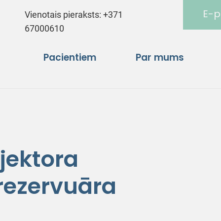
E-p
Vienotais pieraksts:
+371
67000610
Pacientiem
Par mums
jektora
 rezervuāra