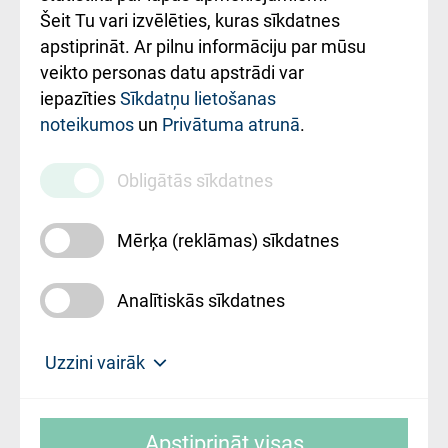
Šeit Tu vari izvēlēties, kuras sīkdatnes
Rekvizīti un
apstiprināt. Ar pilnu informāciju par mūsu
ārstniecības
veikto personas datu apstrādi var
iestādes kods
iepazīties
Sīkdatņu lietošanas
noteikumos
un
Privātuma atrunā
.
010000234
Maksas
Obligātās sīkdatnes
pakalpojumu
cenrādis
Mērķa (reklāmas) sīkdatnes
Analītiskās sīkdatnes
Uz sākumu
Uzzini vairāk
Rīgas Austrumu klīniskā universitātes
© SIA "Rīgas Austrumu klīniskā universitātes
slimnīca, turpmāk – Pārzinis, sīkdatņu
Apstiprināt visas