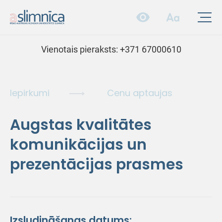
Vienotais pieraksts:
+371 67000610
Iepirkumi
Cenu aptaujas
Augstas kvalitātes
komunikācijas un
prezentācijas prasmes
Izsludināšanas datums: