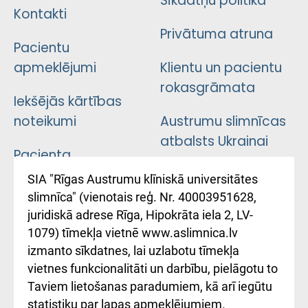
Sīkdatņu politika
Kontakti
Privātuma atruna
Pacientu
apmeklējumi
Klientu un pacientu
rokasgrāmata
Iekšējās kārtības
noteikumi
Austrumu slimnīcas
atbalsts Ukrainai
Pacienta
atsauksmju/sūdzību
Підтримка Східної
SIA "Rīgas Austrumu klīniskā universitātes
iesniegšanas
лікарні та співпраця з
slimnīca" (vienotais reģ. Nr. 40003951628,
kārtība
Україною
juridiskā adrese Rīga, Hipokrāta iela 2, LV-
1079) tīmekļa vietnē www.aslimnica.lv
Kā pie mums nokļūt
izmanto sīkdatnes, lai uzlabotu tīmekļa
vietnes funkcionalitāti un darbību, pielāgotu to
Rēķinu apmaksas
Taviem lietošanas paradumiem, kā arī iegūtu
ceļvedis
statistiku par lapas apmeklējumiem.