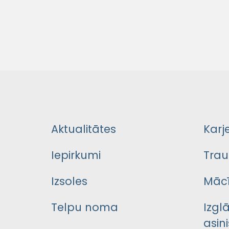
Aktualitātes
Karj
Iepirkumi
Trau
Izsoles
Mācī
Telpu noma
Izgl
asini