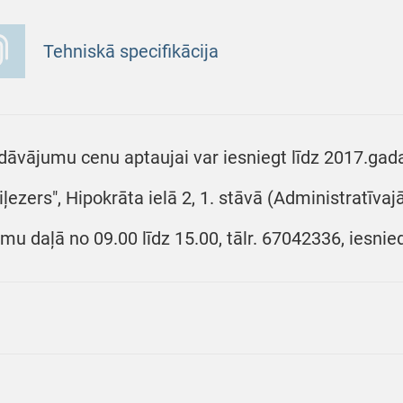
Tehniskā specifikācija
dāvājumu cenu aptaujai var iesniegt līdz 2017.gada
iļezers", Hipokrāta ielā 2, 1. stāvā (Administratīva
umu daļā no 09.00 līdz 15.00, tālr. 67042336, iesnie