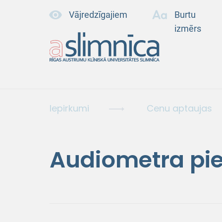
Vājredzīgajiem
Burtu
izmērs
Iepirkumi
Cenu aptaujas
Audiometra pi