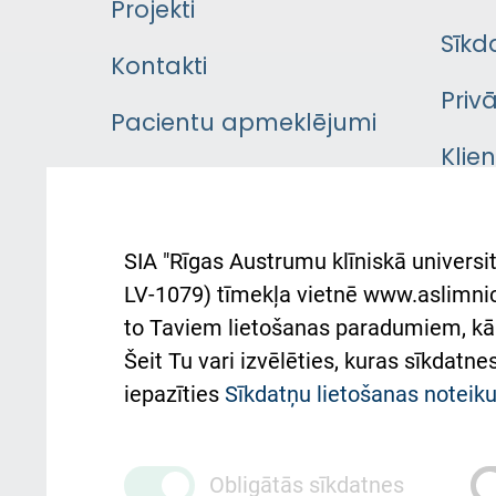
Projekti
Sīkd
Kontakti
Priv
Pacientu apmeklējumi
Klie
Iekšējās kārtības
rok
noteikumi
Aust
SIA "Rīgas Austrumu klīniskā universit
Pacienta
atba
LV-1079) tīmekļa vietnē www.aslimnica
atsauksmju/sūdzību
to Taviem lietošanas paradumiem, kā 
iesniegšanas kārtība
Підт
Šeit Tu vari izvēlēties, kuras sīkdatn
та с
Kā pie mums nokļūt
iepazīties
Sīkdatņu lietošanas notei
Rēķinu apmaksas
ceļvedis
Obligātās sīkdatnes