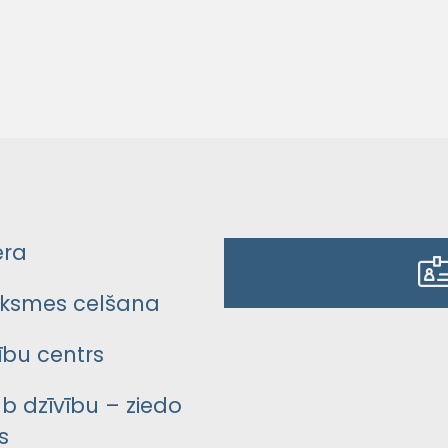
era
ksmes celšana
bu centrs
āb dzīvību – ziedo
s