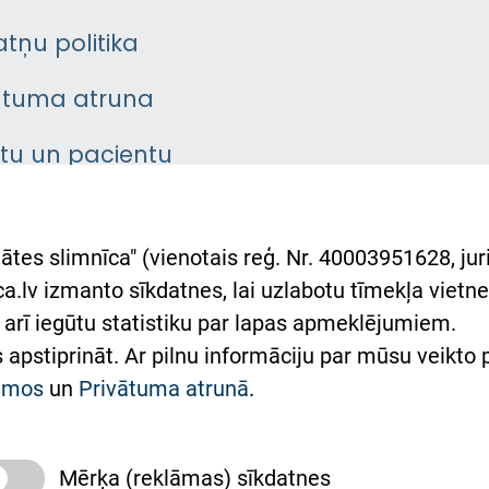
atņu politika
ātuma atruna
ntu un pacientu
asgrāmata
rumu slimnīcas
ātes slimnīca" (vienotais reģ. Nr. 40003951628, juri
lsts Ukrainai
.lv izmanto sīkdatnes, lai uzlabotu tīmekļa vietnes
arī iegūtu statistiku par lapas apmeklējumiem.
римка Східної лікарні
es apstiprināt. Ar pilnu informāciju par mūsu veikto
півпраця з Україною
kumos
un
Privātuma atrunā
.
Mērķa (reklāmas) sīkdatnes