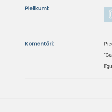
Pielikumi:
Komentāri:
Pie
"Ga
līg