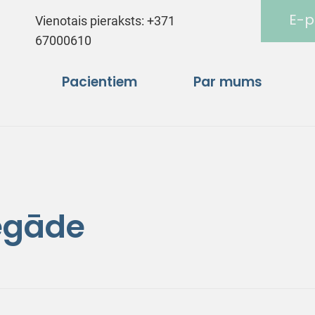
E-p
Vienotais pieraksts:
+371
67000610
Pacientiem
Par mums
egāde