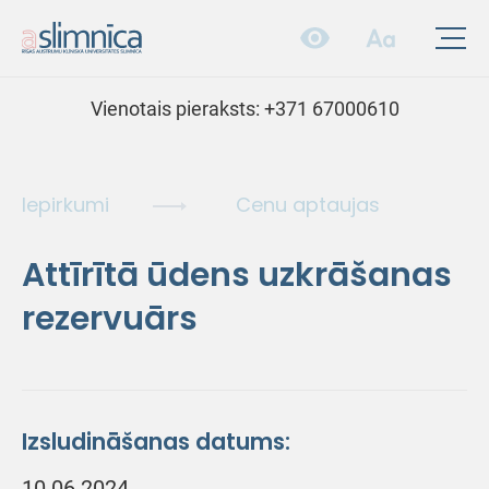
Vienotais pieraksts:
+371 67000610
Iepirkumi
Cenu aptaujas
Attīrītā ūdens uzkrāšanas
rezervuārs
Izsludināšanas datums:
10.06.2024