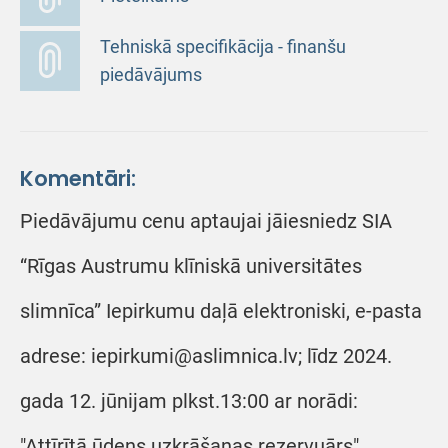
Tehniskā specifikācija - finanšu
piedāvājums
Komentāri:
Piedāvājumu cenu aptaujai jāiesniedz SIA
“Rīgas Austrumu klīniskā universitātes
slimnīca” Iepirkumu daļā elektroniski, e-pasta
adrese: iepirkumi@aslimnica.lv; līdz 2024.
gada 12. jūnijam plkst.13:00 ar norādi:
"Attīrītā ūdens uzkrāšanas rezervuārs".