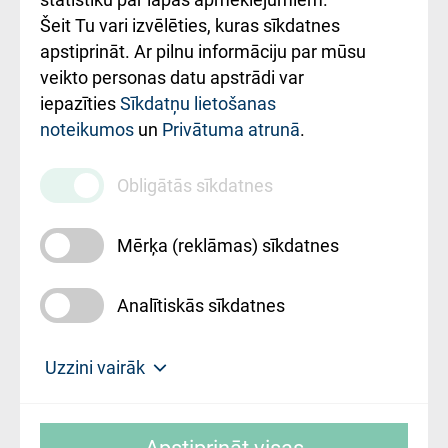
Šeit Tu vari izvēlēties, kuras sīkdatnes
Rekvizīti un
apstiprināt. Ar pilnu informāciju par mūsu
ārstniecības
veikto personas datu apstrādi var
iestādes kods
iepazīties
Sīkdatņu lietošanas
noteikumos
un
Privātuma atrunā
.
010000234
Maksas
Obligātās sīkdatnes
pakalpojumu
cenrādis
Mērķa (reklāmas) sīkdatnes
Analītiskās sīkdatnes
Uz sākumu
Uzzini vairāk
Rīgas Austrumu klīniskā universitātes
© SIA "Rīgas Austrumu klīniskā universitātes
slimnīca, turpmāk – Pārzinis, sīkdatņu