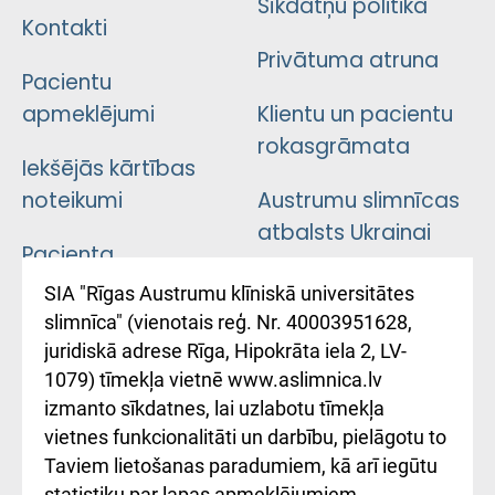
Sīkdatņu politika
Kontakti
Privātuma atruna
Pacientu
apmeklējumi
Klientu un pacientu
rokasgrāmata
Iekšējās kārtības
noteikumi
Austrumu slimnīcas
atbalsts Ukrainai
Pacienta
atsauksmju/sūdzību
Підтримка Східної
SIA "Rīgas Austrumu klīniskā universitātes
iesniegšanas
лікарні та співпраця з
slimnīca" (vienotais reģ. Nr. 40003951628,
kārtība
Україною
juridiskā adrese Rīga, Hipokrāta iela 2, LV-
1079) tīmekļa vietnē www.aslimnica.lv
Kā pie mums nokļūt
izmanto sīkdatnes, lai uzlabotu tīmekļa
vietnes funkcionalitāti un darbību, pielāgotu to
Rēķinu apmaksas
Taviem lietošanas paradumiem, kā arī iegūtu
ceļvedis
statistiku par lapas apmeklējumiem.