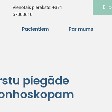
E-p
Vienotais pieraksts:
+371
67000610
Pacientiem
Par mums
rstu piegāde
bronhoskopam