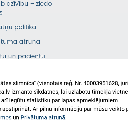
āb dzīvību – ziedo
s
atņu politika
ātuma atruna
ntu un pacientu
asgrāmata
rumu slimnīcas
ātes slimnīca" (vienotais reģ. Nr. 40003951628, juri
lsts Ukrainai
.lv izmanto sīkdatnes, lai uzlabotu tīmekļa vietnes
arī iegūtu statistiku par lapas apmeklējumiem.
римка Східної лікарні
es apstiprināt. Ar pilnu informāciju par mūsu veikto
півпраця з Україною
kumos
un
Privātuma atrunā
.