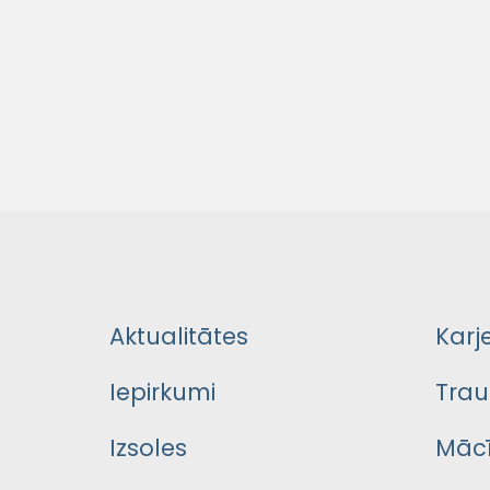
Aktualitātes
Karj
Iepirkumi
Trau
Izsoles
Mācī