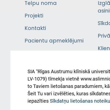
Telpu noma
Izgl
asini
Projekti
Sīkd
Kontakti
Priv
Pacientu apmeklējumi
Klie
Iekšējās kārtības
rok
noteikumi
Aust
SIA "Rīgas Austrumu klīniskā universit
Pacienta
atba
LV-1079) tīmekļa vietnē www.aslimnica
atsauksmju/sūdzību
to Taviem lietošanas paradumiem, kā 
iesniegšanas kārtība
Підт
Šeit Tu vari izvēlēties, kuras sīkdatn
та с
Kā pie mums nokļūt
iepazīties
Sīkdatņu lietošanas notei