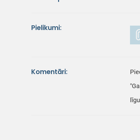
Pielikumi:
Komentāri:
Pie
"Ga
līg