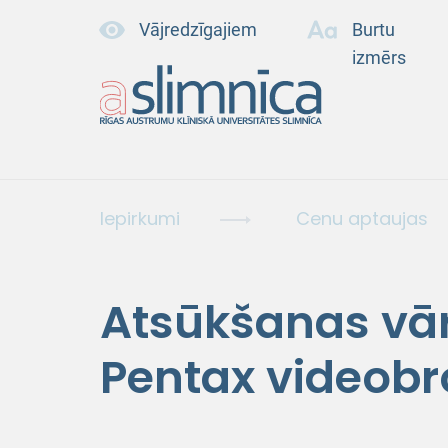
Vājredzīgajiem
Burtu
izmērs
Iepirkumi
Cenu aptaujas
Atsūkšanas vā
Pentax video