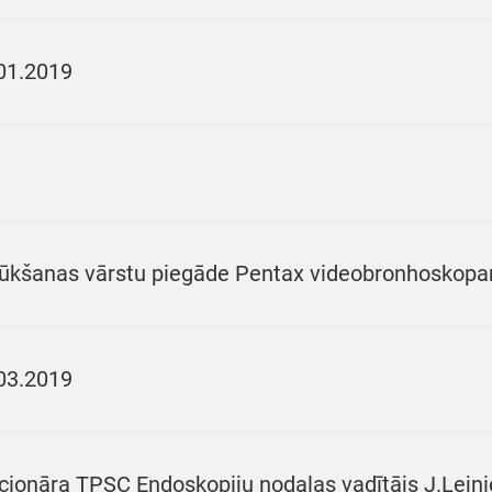
01.2019
ūkšanas vārstu piegāde Pentax videobronhoskop
03.2019
cionāra TPSC Endoskopiju nodaļas vadītājs J.Lejnie