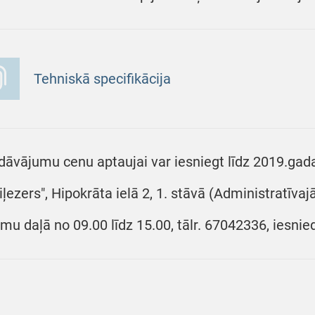
Tehniskā specifikācija
dāvājumu cenu aptaujai var iesniegt līdz 2019.gada
iļezers", Hipokrāta ielā 2, 1. stāvā (Administratīva
umu daļā no 09.00 līdz 15.00, tālr. 67042336, iesnie