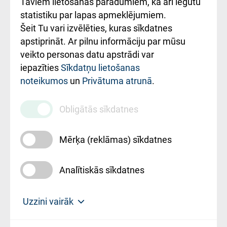
Taviem lietošanas paradumiem, kā arī iegūtu
ceļvedis
statistiku par lapas apmeklējumiem.
Šeit Tu vari izvēlēties, kuras sīkdatnes
Rekvizīti un
apstiprināt. Ar pilnu informāciju par mūsu
ārstniecības
veikto personas datu apstrādi var
iestādes kods
iepazīties
Sīkdatņu lietošanas
noteikumos
un
Privātuma atrunā
.
010000234
Maksas
Obligātās sīkdatnes
pakalpojumu
cenrādis
Mērķa (reklāmas) sīkdatnes
Analītiskās sīkdatnes
Uz sākumu
Uzzini vairāk
Rīgas Austrumu klīniskā universitātes