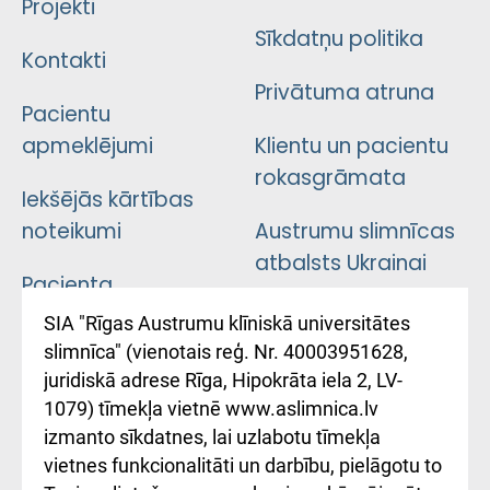
Projekti
Sīkdatņu politika
Kontakti
Privātuma atruna
Pacientu
apmeklējumi
Klientu un pacientu
rokasgrāmata
Iekšējās kārtības
noteikumi
Austrumu slimnīcas
atbalsts Ukrainai
Pacienta
atsauksmju/sūdzību
Підтримка Східної
SIA "Rīgas Austrumu klīniskā universitātes
iesniegšanas
лікарні та співпраця з
slimnīca" (vienotais reģ. Nr. 40003951628,
kārtība
Україною
juridiskā adrese Rīga, Hipokrāta iela 2, LV-
1079) tīmekļa vietnē www.aslimnica.lv
Kā pie mums nokļūt
izmanto sīkdatnes, lai uzlabotu tīmekļa
vietnes funkcionalitāti un darbību, pielāgotu to
Rēķinu apmaksas