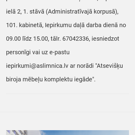
ielā 2, 1. stāvā (Administratīvajā korpusā),
101. kabinetā, Iepirkumu daļā darba dienā no
09.00 līdz 15.00, tālr. 67042336, iesniedzot
personīgi vai uz e-pastu
iepirkumi@aslimnica.lv ar norādi "Atsevišķu
biroja mēbeļu komplektu iegāde".