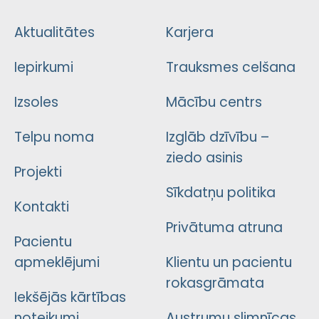
Aktualitātes
Karjera
Iepirkumi
Trauksmes celšana
Izsoles
Mācību centrs
Telpu noma
Izglāb dzīvību –
ziedo asinis
Projekti
Sīkdatņu politika
Kontakti
Privātuma atruna
Pacientu
apmeklējumi
Klientu un pacientu
rokasgrāmata
Iekšējās kārtības
noteikumi
Austrumu slimnīcas