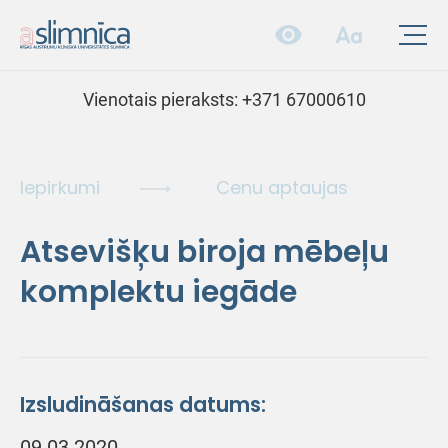
Vienotais pieraksts:
+371 67000610
Iepirkumi
Cenu aptaujas
Atsevišķu biroja mēbeļu
komplektu iegāde
Izsludināšanas datums:
09.03.2020