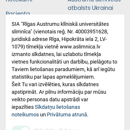
atbalsts Ukrainai
Pacienta
atsauksmju/sūdzību
Підтримка Східної
SIA "Rīgas Austrumu klīniskā universitātes
iesniegšanas
лікарні та співпраця з
slimnīca" (vienotais reģ. Nr. 40003951628,
kārtība
Україною
juridiskā adrese Rīga, Hipokrāta iela 2, LV-
1079) tīmekļa vietnē www.aslimnica.lv
Kā pie mums nokļūt
izmanto sīkdatnes, lai uzlabotu tīmekļa
vietnes funkcionalitāti un darbību, pielāgotu to
Rēķinu apmaksas
Taviem lietošanas paradumiem, kā arī iegūtu
ceļvedis
statistiku par lapas apmeklējumiem.
Šeit Tu vari izvēlēties, kuras sīkdatnes
Rekvizīti un
apstiprināt. Ar pilnu informāciju par mūsu
ārstniecības
veikto personas datu apstrādi var
iestādes kods
iepazīties
Sīkdatņu lietošanas
noteikumos
un
Privātuma atrunā
.
010000234
Maksas