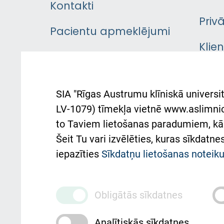
Kontakti
Priv
Pacientu apmeklējumi
Klie
Iekšējās kārtības
rok
noteikumi
Aust
SIA "Rīgas Austrumu klīniskā universit
Pacienta
atba
LV-1079) tīmekļa vietnē www.aslimnica
atsauksmju/sūdzību
to Taviem lietošanas paradumiem, kā 
iesniegšanas kārtība
Підт
Šeit Tu vari izvēlēties, kuras sīkdatn
та с
Kā pie mums nokļūt
iepazīties
Sīkdatņu lietošanas notei
Rēķinu apmaksas
ceļvedis
Obligātās sīkdatnes
Rekvizīti un ārstniecības
Analītiskās sīkdatnes