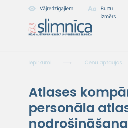
Vājredzīgajiem
Burtu
izmērs
Iepirkumi
Cenu aptaujas
Atlases kompān
personāla atl
nodrošināšanai