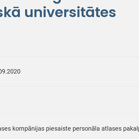
skā universitātes
09.2020
ases kompānijas piesaiste personāla atlases paka