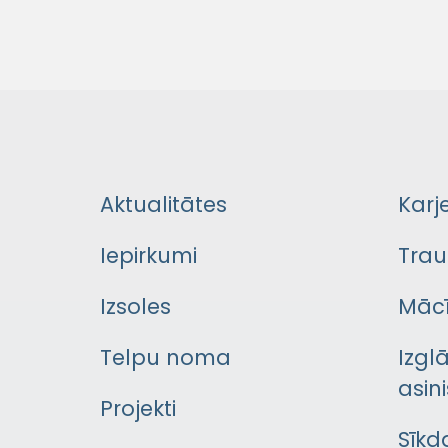
Aktualitātes
Karj
Iepirkumi
Trau
Izsoles
Mācī
Telpu noma
Izgl
asini
Projekti
Sīkd