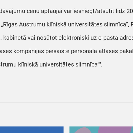
dāvājumu cenu aptaujai var iesniegt/atsūtīt līdz 2
 „Rīgas Austrumu klīniskā universitātes slimnīca”, R
. kabinetā vai nosūtot elektroniski uz e-pasta adre
lases kompānijas piesaiste personāla atlases pak
trumu klīniskā universitātes slimnīca”".