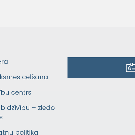
era
ksmes celšana
bu centrs
āb dzīvību – ziedo
s
atņu politika