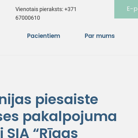
E-p
Vienotais pieraksts:
+371
67000610
Pacientiem
Par mums
ijas piesaiste
ases pakalpojuma
 SIA “Rīgas