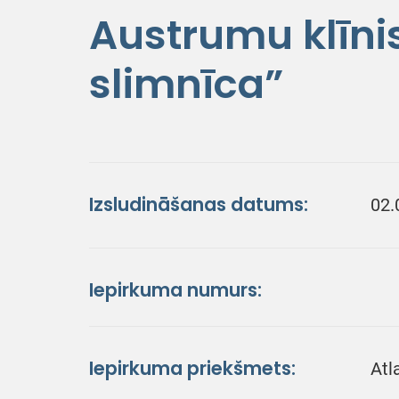
Austrumu klīni
slimnīca”
Izsludināšanas datums:
02.
Iepirkuma numurs:
Iepirkuma priekšmets:
Atl