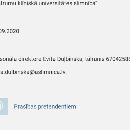
trumu klīniskā universitātes slimnīca”
09.2020
sonāla direktore Evita Duļbinska, tālrunis 6704258
ta.dulbinska@aslimnica.lv.
Prasības pretendentiem