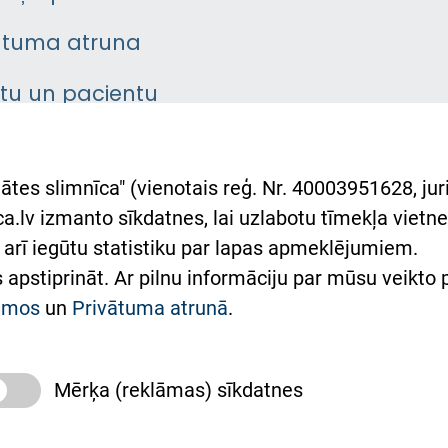
ātuma atruna
ntu un pacientu
asgrāmata
rumu slimnīcas
ātes slimnīca" (vienotais reģ. Nr. 40003951628, juri
lsts Ukrainai
.lv izmanto sīkdatnes, lai uzlabotu tīmekļa vietnes
arī iegūtu statistiku par lapas apmeklējumiem.
римка Східної лікарні
es apstiprināt. Ar pilnu informāciju par mūsu veikto
півпраця з Україною
kumos
un
Privātuma atrunā
.
Mērķa (reklāmas) sīkdatnes