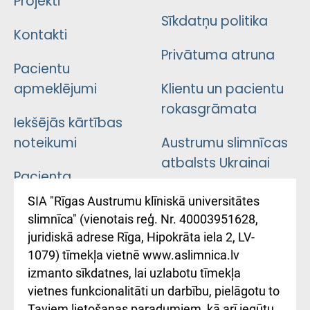
Projekti
Sīkdatņu politika
Kontakti
Privātuma atruna
Pacientu
apmeklējumi
Klientu un pacientu
rokasgrāmata
Iekšējās kārtības
noteikumi
Austrumu slimnīcas
atbalsts Ukrainai
Pacienta
atsauksmju/sūdzību
Підтримка Східної
SIA "Rīgas Austrumu klīniskā universitātes
iesniegšanas
лікарні та співпраця з
slimnīca" (vienotais reģ. Nr. 40003951628,
kārtība
Україною
juridiskā adrese Rīga, Hipokrāta iela 2, LV-
1079) tīmekļa vietnē www.aslimnica.lv
Kā pie mums nokļūt
izmanto sīkdatnes, lai uzlabotu tīmekļa
vietnes funkcionalitāti un darbību, pielāgotu to
Rēķinu apmaksas
Taviem lietošanas paradumiem, kā arī iegūtu