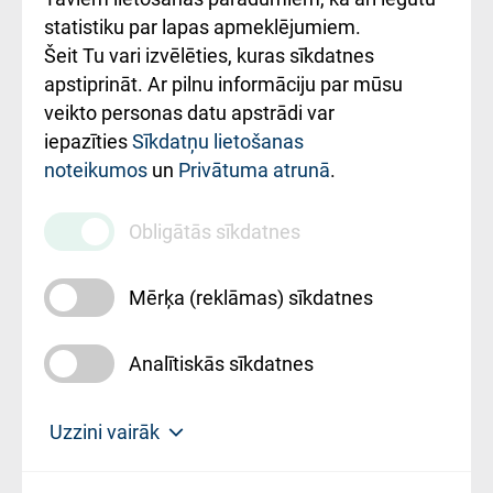
ceļvedis
statistiku par lapas apmeklējumiem.
Šeit Tu vari izvēlēties, kuras sīkdatnes
Rekvizīti un
apstiprināt. Ar pilnu informāciju par mūsu
ārstniecības
veikto personas datu apstrādi var
iestādes kods
iepazīties
Sīkdatņu lietošanas
noteikumos
un
Privātuma atrunā
.
010000234
Maksas
Obligātās sīkdatnes
pakalpojumu
cenrādis
Mērķa (reklāmas) sīkdatnes
Analītiskās sīkdatnes
Uz sākumu
Uzzini vairāk
Rīgas Austrumu klīniskā universitātes