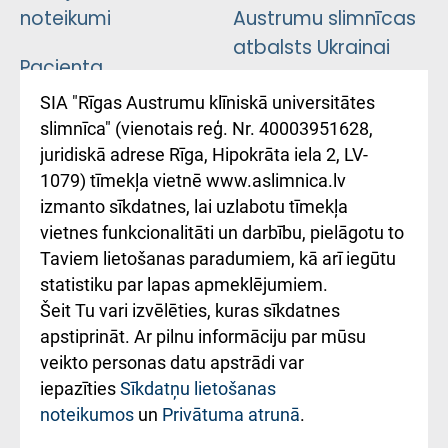
noteikumi
Austrumu slimnīcas
atbalsts Ukrainai
Pacienta
atsauksmju/sūdzību
Підтримка Східної
SIA "Rīgas Austrumu klīniskā universitātes
iesniegšanas
лікарні та співпраця з
slimnīca" (vienotais reģ. Nr. 40003951628,
kārtība
Україною
juridiskā adrese Rīga, Hipokrāta iela 2, LV-
1079) tīmekļa vietnē www.aslimnica.lv
Kā pie mums nokļūt
izmanto sīkdatnes, lai uzlabotu tīmekļa
vietnes funkcionalitāti un darbību, pielāgotu to
Rēķinu apmaksas
Taviem lietošanas paradumiem, kā arī iegūtu
ceļvedis
statistiku par lapas apmeklējumiem.
Šeit Tu vari izvēlēties, kuras sīkdatnes
Rekvizīti un
apstiprināt. Ar pilnu informāciju par mūsu
ārstniecības
veikto personas datu apstrādi var
iestādes kods
iepazīties
Sīkdatņu lietošanas
noteikumos
un
Privātuma atrunā
.
010000234