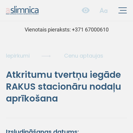
Vienotais pieraksts:
+371 67000610
Iepirkumi
Cenu aptaujas
Atkritumu tvertņu iegāde
RAKUS stacionāru nodaļu
aprīkošana
Izsludināšanas datums: