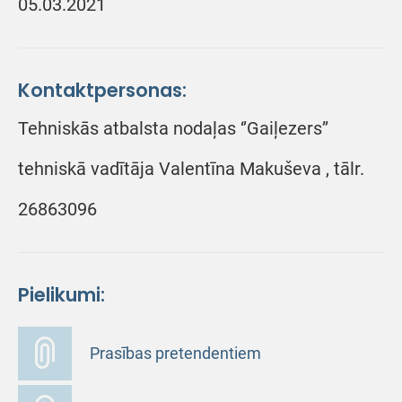
05.03.2021
Kontaktpersonas:
Tehniskās atbalsta nodaļas ‘’Gaiļezers’’
tehniskā vadītāja Valentīna Makuševa , tālr.
26863096
Pielikumi:
Prasības pretendentiem