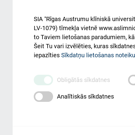
rok
noteikumi
Aust
SIA "Rīgas Austrumu klīniskā universit
Pacienta
atba
LV-1079) tīmekļa vietnē www.aslimnica
atsauksmju/sūdzību
to Taviem lietošanas paradumiem, kā 
iesniegšanas kārtība
Підт
Šeit Tu vari izvēlēties, kuras sīkdatn
та с
Kā pie mums nokļūt
iepazīties
Sīkdatņu lietošanas notei
Rēķinu apmaksas
ceļvedis
Obligātās sīkdatnes
Rekvizīti un ārstniecības
Analītiskās sīkdatnes
iestādes kods 010000234
Maksas pakalpojumu
cenrādis
Rīgas Austrumu klīniskā universitātes 