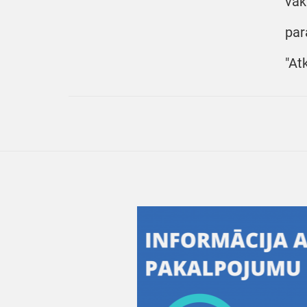
vāk
par
"At