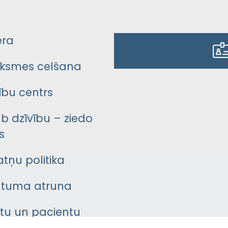
era
ksmes celšana
bu centrs
āb dzīvību – ziedo
s
atņu politika
ātuma atruna
ntu un pacientu