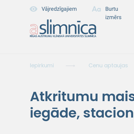
Vājredzīgajiem
Burtu
izmērs
Iepirkumi
Cenu aptaujas
Atkritumu mais
iegāde, stacion