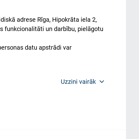
diskā adrese Rīga, Hipokrāta iela 2,
 funkcionalitāti un darbību, pielāgotu
 personas datu apstrādi var
Uzzini vairāk
 politikas mērķis ir sniegt fiziskajai