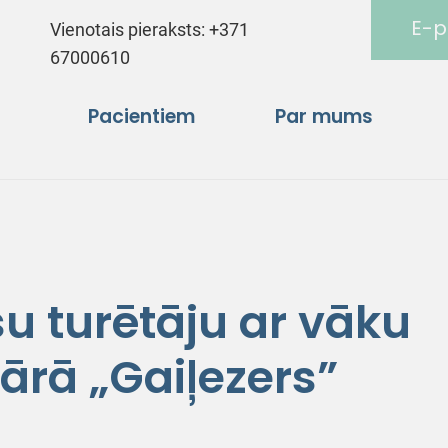
E-p
Vienotais pieraksts:
+371
67000610
Pacientiem
Par mums
u turētāju ar vāku
ārā „Gaiļezers”