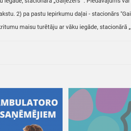
u iegāde, stacionārā „Gaiļezers”". Piedāvājums var 
akstu. 2) pa pastu Iepirkumu daļai - stacionārs "Gaiļ
kritumu maisu turētāju ar vāku iegāde, stacionārā „