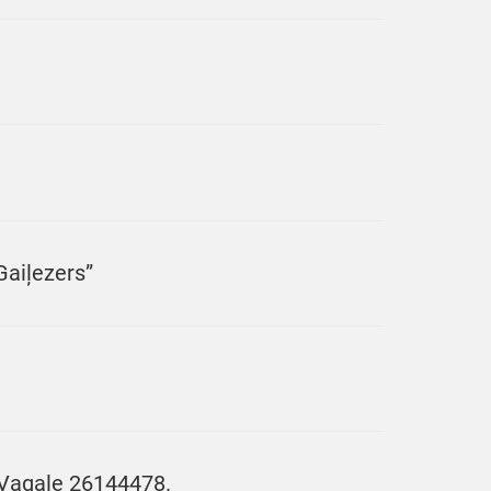
Gaiļezers”
 Vagale 26144478.