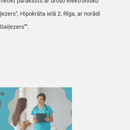
netikt parakstīts ar drošo elektronisko
ezers", Hipokrāta ielā 2, Rīga, ar norādi
Gaiļezers”".