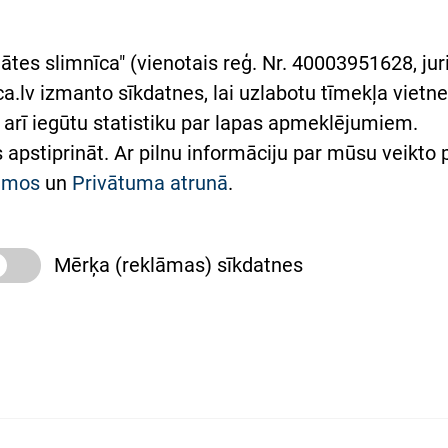
asgrāmata
rumu slimnīcas
ātes slimnīca" (vienotais reģ. Nr. 40003951628, juri
lsts Ukrainai
.lv izmanto sīkdatnes, lai uzlabotu tīmekļa vietnes
arī iegūtu statistiku par lapas apmeklējumiem.
римка Східної лікарні
es apstiprināt. Ar pilnu informāciju par mūsu veikto
півпраця з Україною
kumos
un
Privātuma atrunā
.
Mērķa (reklāmas) sīkdatnes
slimnīca, turpmāk – Pārzinis, sīkdatņu izmantošanas