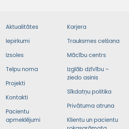
Aktualitātes
Karjera
Iepirkumi
Trauksmes celšana
Izsoles
Mācību centrs
Telpu noma
Izglāb dzīvību –
ziedo asinis
Projekti
Sīkdatņu politika
Kontakti
Privātuma atruna
Pacientu
apmeklējumi
Klientu un pacientu
rokasgrāmata