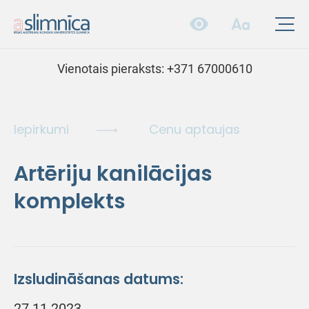
Vienotais pieraksts:
+371 67000610
Iepirkumi
Cenu aptaujas
Artēriju kanilācijas
komplekts
Izsludināšanas datums:
27.11.2023