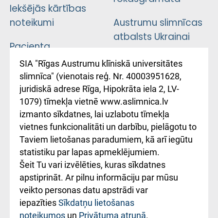
Iekšējās kārtības
noteikumi
Austrumu slimnīcas
atbalsts Ukrainai
Pacienta
atsauksmju/sūdzību
Підтримка Східної
SIA "Rīgas Austrumu klīniskā universitātes
iesniegšanas
лікарні та співпраця з
slimnīca" (vienotais reģ. Nr. 40003951628,
kārtība
Україною
juridiskā adrese Rīga, Hipokrāta iela 2, LV-
1079) tīmekļa vietnē www.aslimnica.lv
Kā pie mums nokļūt
izmanto sīkdatnes, lai uzlabotu tīmekļa
vietnes funkcionalitāti un darbību, pielāgotu to
Rēķinu apmaksas
Taviem lietošanas paradumiem, kā arī iegūtu
ceļvedis
statistiku par lapas apmeklējumiem.
Šeit Tu vari izvēlēties, kuras sīkdatnes
Rekvizīti un
apstiprināt. Ar pilnu informāciju par mūsu
ārstniecības
veikto personas datu apstrādi var
iestādes kods
iepazīties
Sīkdatņu lietošanas
noteikumos
un
Privātuma atrunā
.
010000234