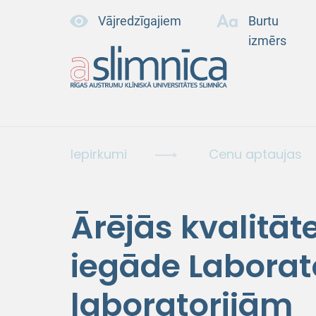
Vājredzīgajiem
Burtu
izmērs
Iepirkumi
Cenu aptaujas
Ārējās kvalitāt
iegāde Laborat
laboratorijām