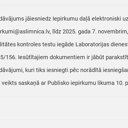
dāvājums jāiesniedz Iepirkumu daļā elektroniski u
irkumi@aslimnica.lv, līdz 2025. gada 7. novembrim, p
litātes kontroles testu iegāde Laboratorijas dienes
5/156. Iesūtītajiem dokumentiem ir jābūt parakstīt
dāvājumi, kuri tiks iesniegti pēc norādītā iesniegša
k veikts saskaņā ar Publisko iepirkumu likuma 10. p