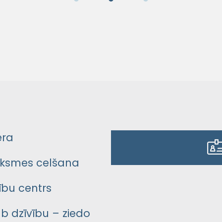
era
ksmes celšana
bu centrs
āb dzīvību – ziedo