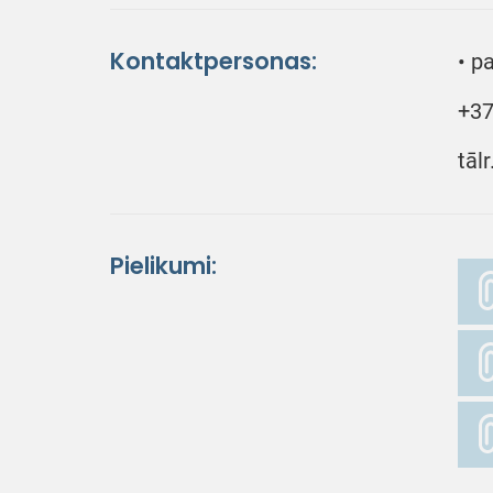
Kontaktpersonas:
• p
+37
tāl
Pielikumi: