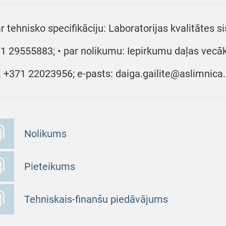
ar tehnisko specifikāciju: Laboratorijas kvalitātes s
1 29555883; • par nolikumu: Iepirkumu daļas vecākā
r. +371 22023956; e-pasts: daiga.gailite@aslimnica.
Nolikums
Pieteikums
Tehniskais-finanšu piedāvājums