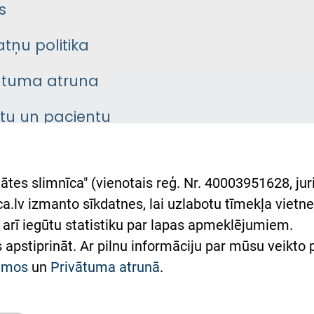
s
atņu politika
ātuma atruna
ntu un pacientu
asgrāmata
rumu slimnīcas
ātes slimnīca" (vienotais reģ. Nr. 40003951628, juri
lsts Ukrainai
.lv izmanto sīkdatnes, lai uzlabotu tīmekļa vietnes
arī iegūtu statistiku par lapas apmeklējumiem.
римка Східної лікарні
es apstiprināt. Ar pilnu informāciju par mūsu veikto
півпраця з Україною
kumos
un
Privātuma atrunā
.