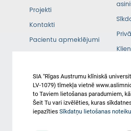
asini
Projekti
Sīkd
Kontakti
Priv
Pacientu apmeklējumi
Klie
Iekšējās kārtības
rok
noteikumi
Aust
SIA "Rīgas Austrumu klīniskā universit
Pacienta
atba
LV-1079) tīmekļa vietnē www.aslimnica
atsauksmju/sūdzību
to Taviem lietošanas paradumiem, kā 
iesniegšanas kārtība
Підт
Šeit Tu vari izvēlēties, kuras sīkdatn
та с
Kā pie mums nokļūt
iepazīties
Sīkdatņu lietošanas notei
Rēķinu apmaksas