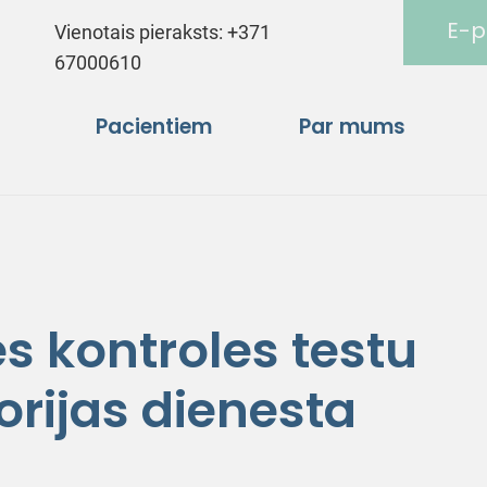
E-p
Vienotais pieraksts:
+371
67000610
Pacientiem
Par mums
es kontroles testu
orijas dienesta