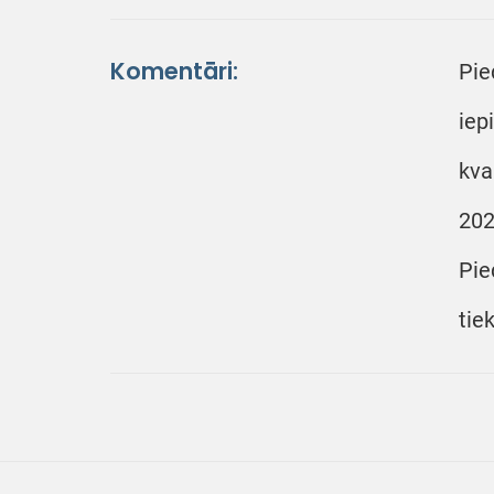
Komentāri:
Pie
iep
kva
202
Pie
tie