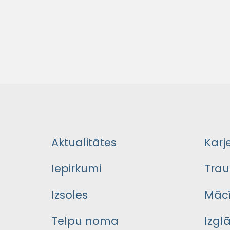
Aktualitātes
Karj
Iepirkumi
Trau
Izsoles
Mācī
Telpu noma
Izgl