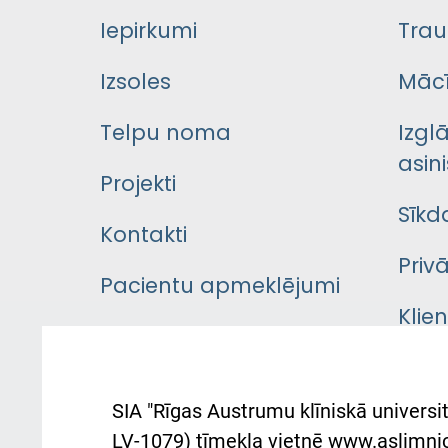
Iepirkumi
Trau
Izsoles
Mācī
Telpu noma
Izgl
asini
Projekti
Sīkd
Kontakti
Priv
Pacientu apmeklējumi
Klie
Iekšējās kārtības
rok
noteikumi
Aust
SIA "Rīgas Austrumu klīniskā universit
Pacienta
atba
LV-1079) tīmekļa vietnē www.aslimnica