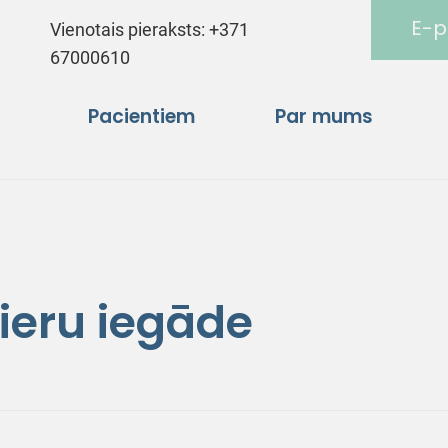
E-p
Vienotais pieraksts:
+371
67000610
Pacientiem
Par mums
ieru iegāde