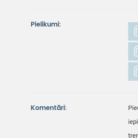
Pielikumi:
Komentāri:
Pie
iep
tre