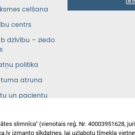
ksmes celšana
bu centrs
āb dzīvību – ziedo
s
atņu politika
ātuma atruna
ntu un pacientu
asgrāmata
rumu slimnīcas
ātes slimnīca" (vienotais reģ. Nr. 40003951628, juri
lsts Ukrainai
.lv izmanto sīkdatnes, lai uzlabotu tīmekļa vietnes