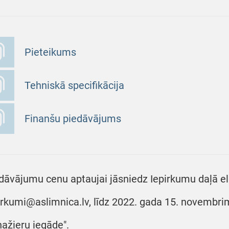
Pieteikums
Tehniskā specifikācija
Finanšu piedāvājums
dāvājumu cenu aptaujai jāsniedz Iepirkumu daļā ele
irkumi@aslimnica.lv, līdz 2022. gada 15. novembrim
nažieru iegāde".