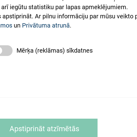
arī iegūtu statistiku par lapas apmeklējumiem.
римка Східної лікарні
es apstiprināt. Ar pilnu informāciju par mūsu veikto
півпраця з Україною
kumos
un
Privātuma atrunā
.
Mērķa (reklāmas) sīkdatnes
slimnīca, turpmāk – Pārzinis, sīkdatņu izmantošanas
 sīkdatņu izmantošanas nosacījumiem.
as tīmekļa pārlūkprogramma (piemēram, Internet, Ex
Apstiprināt atzīmētās
ālrunī, planšetē) brīdī, kad lietotājs apmeklē tīmekļa