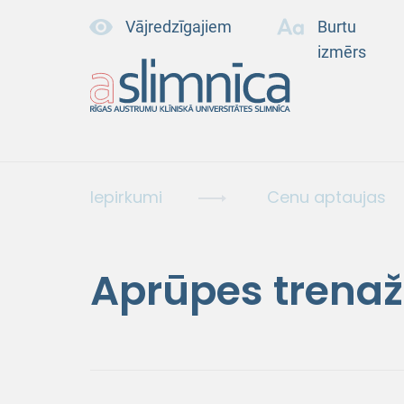
Vājredzīgajiem
Burtu
izmērs
Iepirkumi
Cenu aptaujas
Aprūpes trenaž