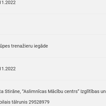
11.2022
ūpes trenažieru iegāde
11.2022
ta Stirāne, “Aslimnīcas Mācību centrs” Izglītības un 
ilais tālrunis 29528979