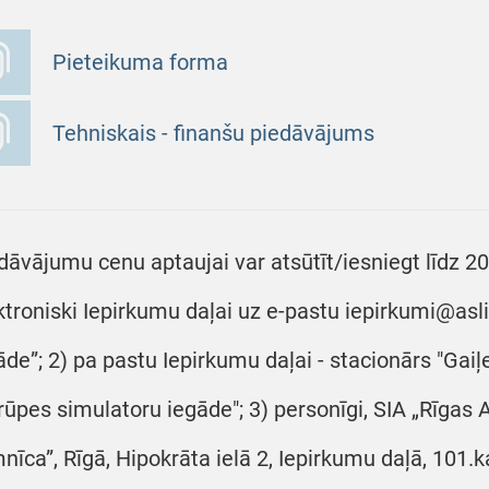
Pieteikuma forma
Tehniskais - finanšu piedāvājums
dāvājumu cenu aptaujai var atsūtīt/iesniegt līdz 20
ktroniski Iepirkumu daļai uz e-pastu iepirkumi@asl
āde”; 2) pa pastu Iepirkumu daļai - stacionārs "Gaiļe
rūpes simulatoru iegāde"; 3) personīgi, SIA „Rīgas 
mnīca”, Rīgā, Hipokrāta ielā 2, Iepirkumu daļā, 101.k