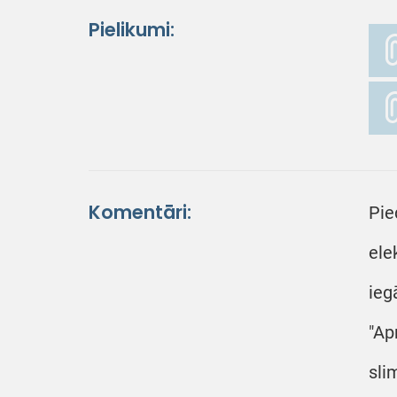
Pielikumi:
Komentāri:
Pie
ele
ieg
"Ap
sli