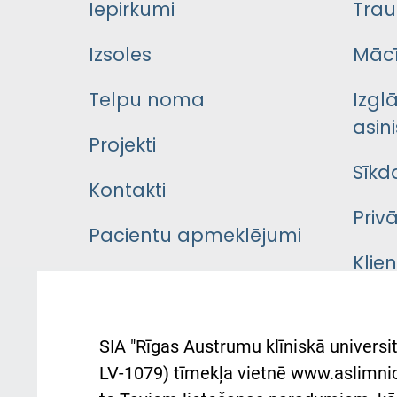
Iepirkumi
Trau
Izsoles
Mācī
Telpu noma
Izgl
asini
Projekti
Sīkd
Kontakti
Priv
Pacientu apmeklējumi
Klie
Iekšējās kārtības
rok
noteikumi
Aust
SIA "Rīgas Austrumu klīniskā universit
Pacienta
atba
LV-1079) tīmekļa vietnē www.aslimnica
atsauksmju/sūdzību