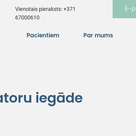
E-p
Vienotais pieraksts:
+371
67000610
Pacientiem
Par mums
toru iegāde