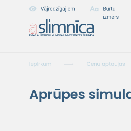
Vājredzīgajiem
Burtu
izmērs
Iepirkumi
Cenu aptaujas
Aprūpes simula