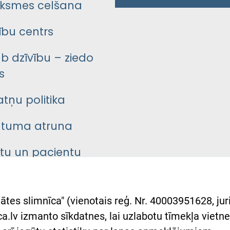
ksmes celšana
bu centrs
āb dzīvību – ziedo
s
atņu politika
ātuma atruna
ntu un pacientu
asgrāmata
rumu slimnīcas
ātes slimnīca" (vienotais reģ. Nr. 40003951628, juri
lsts Ukrainai
.lv izmanto sīkdatnes, lai uzlabotu tīmekļa vietnes