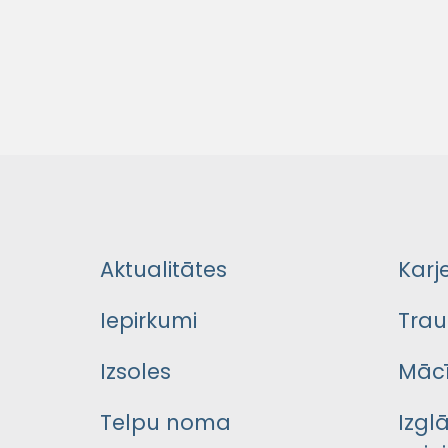
Aktualitātes
Karj
Iepirkumi
Trau
Izsoles
Mācī
Telpu noma
Izgl