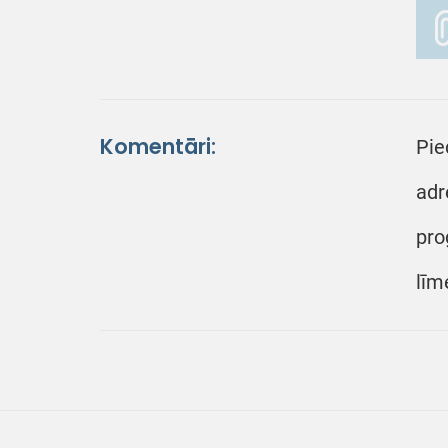
Komentāri:
Pie
adr
pro
līm