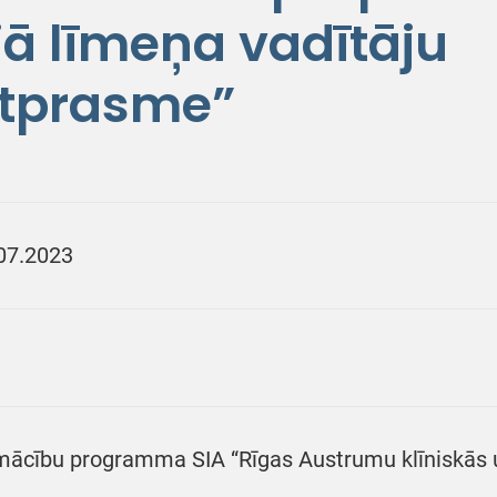
jā līmeņa vadītāju
ītprasme”
07.2023
ācību programma SIA “Rīgas Austrumu klīniskās u