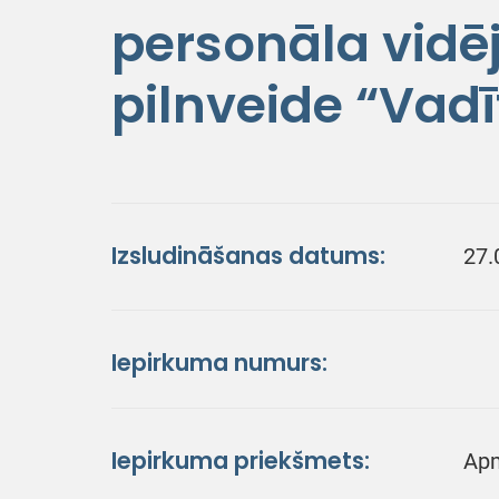
personāla vidē
pilnveide “Vad
Izsludināšanas datums:
27.
Iepirkuma numurs:
Iepirkuma priekšmets:
Apm