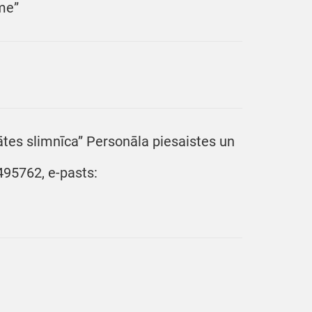
me”
ātes slimnīca” Personāla piesaistes un
6495762, e-pasts: