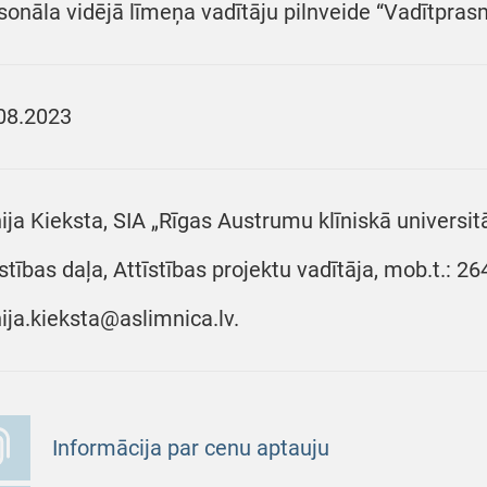
sonāla vidējā līmeņa vadītāju pilnveide “Vadītpras
08.2023
ija Kieksta, SIA „Rīgas Austrumu klīniskā universit
īstības daļa, Attīstības projektu vadītāja, mob.t.: 2
ija.kieksta@aslimnica.lv.
Informācija par cenu aptauju