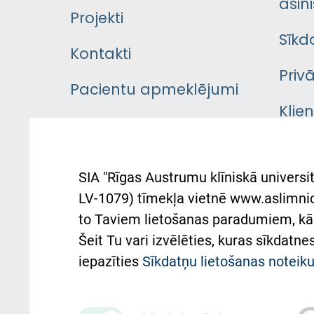
asini
Projekti
Sīkd
Kontakti
Priv
Pacientu apmeklējumi
Klie
Iekšējās kārtības
rok
noteikumi
Aust
SIA "Rīgas Austrumu klīniskā universit
Pacienta
atba
LV-1079) tīmekļa vietnē www.aslimnica
atsauksmju/sūdzību
to Taviem lietošanas paradumiem, kā 
iesniegšanas kārtība
Підт
Šeit Tu vari izvēlēties, kuras sīkdatn
та с
Kā pie mums nokļūt
iepazīties
Sīkdatņu lietošanas notei
Rēķinu apmaksas