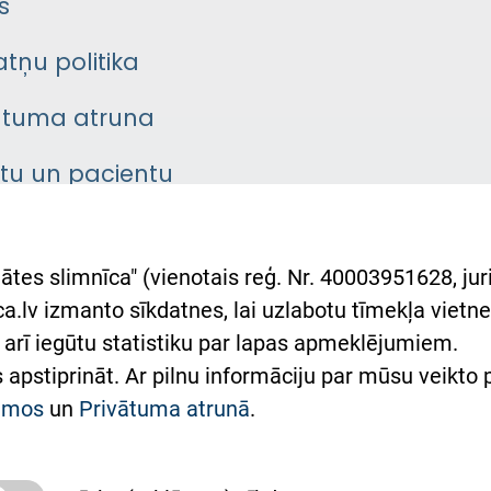
s
atņu politika
ātuma atruna
ntu un pacientu
asgrāmata
rumu slimnīcas
ātes slimnīca" (vienotais reģ. Nr. 40003951628, juri
lsts Ukrainai
.lv izmanto sīkdatnes, lai uzlabotu tīmekļa vietnes
arī iegūtu statistiku par lapas apmeklējumiem.
римка Східної лікарні
es apstiprināt. Ar pilnu informāciju par mūsu veikto
півпраця з Україною
kumos
un
Privātuma atrunā
.