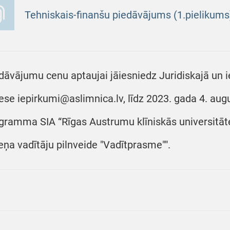
Tehniskais-finanšu piedāvājums (1.pielikums
dāvājumu cenu aptaujai jāiesniedz Juridiskajā un i
ese iepirkumi@aslimnica.lv, līdz 2023. gada 4. aug
gramma SIA “Rīgas Austrumu klīniskās universitāt
eņa vadītāju pilnveide "Vadītprasme"".