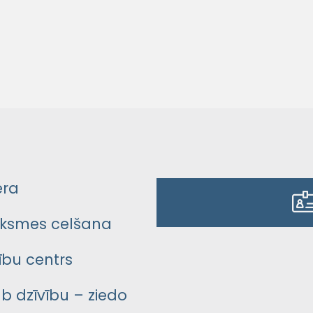
era
ksmes celšana
bu centrs
āb dzīvību – ziedo