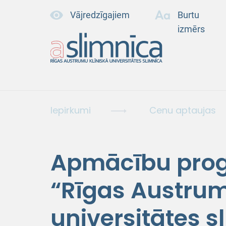
Vājredzīgajiem
Burtu
izmērs
Iepirkumi
Cenu aptaujas
Apmācību pro
“Rīgas Austrum
universitātes 