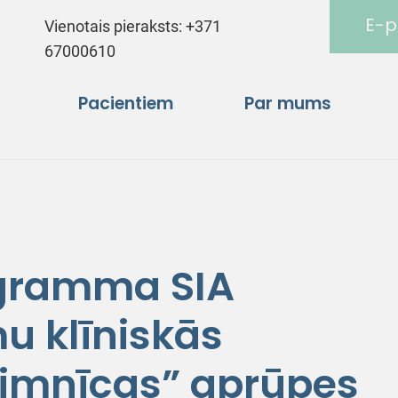
E-p
Vienotais pieraksts:
+371
67000610
Pacientiem
Par mums
gramma SIA
u klīniskās
slimnīcas” aprūpes