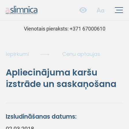
Vienotais pieraksts:
+371 67000610
Iepirkumi
Cenu aptaujas
Apliecinājuma karšu
izstrāde un saskaņošana
Izsludināšanas datums:
02.03.2018