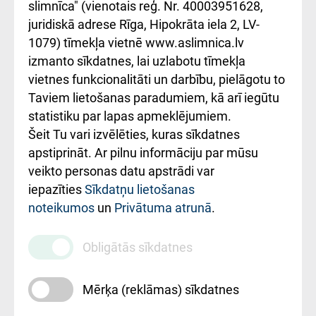
iesniegšanas
лікарні та співпраця з
slimnīca" (vienotais reģ. Nr. 40003951628,
kārtība
Україною
juridiskā adrese Rīga, Hipokrāta iela 2, LV-
1079) tīmekļa vietnē www.aslimnica.lv
Kā pie mums nokļūt
izmanto sīkdatnes, lai uzlabotu tīmekļa
vietnes funkcionalitāti un darbību, pielāgotu to
Rēķinu apmaksas
Taviem lietošanas paradumiem, kā arī iegūtu
ceļvedis
statistiku par lapas apmeklējumiem.
Šeit Tu vari izvēlēties, kuras sīkdatnes
Rekvizīti un
apstiprināt. Ar pilnu informāciju par mūsu
ārstniecības
veikto personas datu apstrādi var
iestādes kods
iepazīties
Sīkdatņu lietošanas
noteikumos
un
Privātuma atrunā
.
010000234
Maksas
Obligātās sīkdatnes
pakalpojumu
cenrādis
Mērķa (reklāmas) sīkdatnes