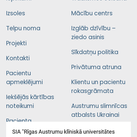
Izsoles
Mācību centrs
Telpu noma
Izglāb dzīvību –
ziedo asinis
Projekti
Sīkdatņu politika
Kontakti
Privātuma atruna
Pacientu
apmeklējumi
Klientu un pacientu
rokasgrāmata
Iekšējās kārtības
noteikumi
Austrumu slimnīcas
atbalsts Ukrainai
Pacienta
atsauksmju/sūdzību
Підтримка Східної
SIA "Rīgas Austrumu klīniskā universitātes