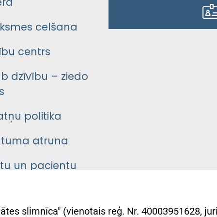
era
ksmes celšana
bu centrs
āb dzīvību – ziedo
s
atņu politika
ātuma atruna
ntu un pacientu
asgrāmata
rumu slimnīcas
ātes slimnīca" (vienotais reģ. Nr. 40003951628, juri