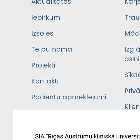
Aktualitātes
Karj
Iepirkumi
Trau
Izsoles
Mācī
Telpu noma
Izgl
asini
Projekti
Sīkd
Kontakti
Priv
Pacientu apmeklējumi
Klie
Iekšējās kārtības
rok
noteikumi
Aust
SIA "Rīgas Austrumu klīniskā universit
Pacienta