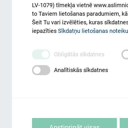
atba
LV-1079) tīmekļa vietnē www.aslimnica
atsauksmju/sūdzību
to Taviem lietošanas paradumiem, kā 
iesniegšanas kārtība
Підт
Šeit Tu vari izvēlēties, kuras sīkdatn
та с
Kā pie mums nokļūt
iepazīties
Sīkdatņu lietošanas notei
Rēķinu apmaksas
ceļvedis
Obligātās sīkdatnes
Rekvizīti un ārstniecības
Analītiskās sīkdatnes
iestādes kods 010000234
Maksas pakalpojumu
cenrādis
Rīgas Austrumu klīniskā universitātes 
personai/klientam – informāciju par
Sīkdatnes ir mazas teksta datnes, kur
Apstiprināt visas