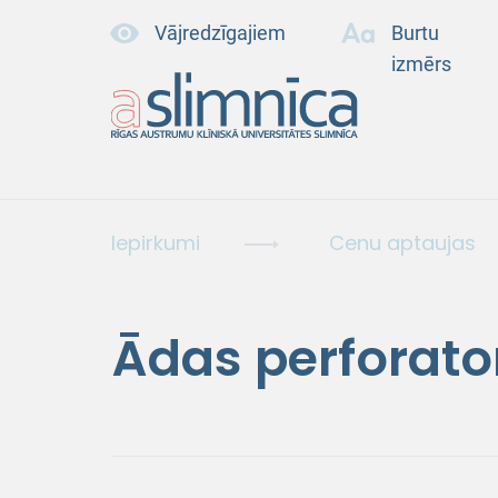
Vājredzīgajiem
Burtu
izmērs
Iepirkumi
Cenu aptaujas
Ādas perforato