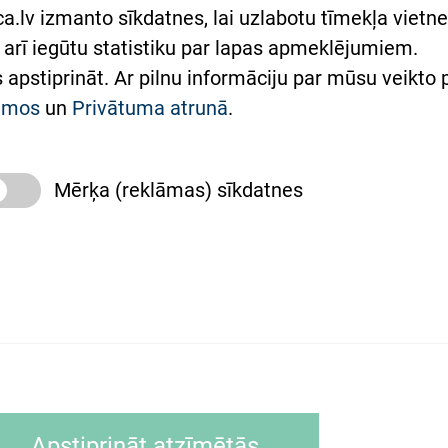
lsts Ukrainai
.lv izmanto sīkdatnes, lai uzlabotu tīmekļa vietnes
arī iegūtu statistiku par lapas apmeklējumiem.
римка Східної лікарні
es apstiprināt. Ar pilnu informāciju par mūsu veikto
півпраця з Україною
kumos
un
Privātuma atrunā
.
Mērķa (reklāmas) sīkdatnes
slimnīca, turpmāk – Pārzinis, sīkdatņu izmantošanas
 sīkdatņu izmantošanas nosacījumiem.
as tīmekļa pārlūkprogramma (piemēram, Internet, Ex
Apstiprināt atzīmētās