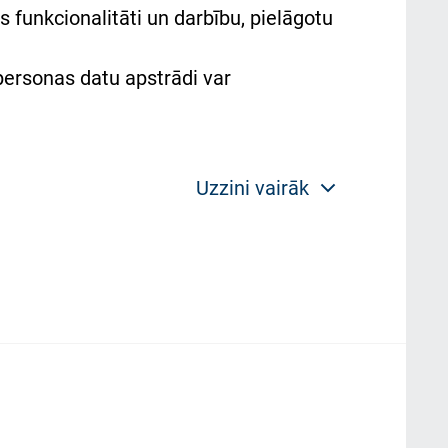
 funkcionalitāti un darbību, pielāgotu
 personas datu apstrādi var
Uzzini vairāk
 politikas mērķis ir sniegt fiziskajai
plorer, Firexox, Safari u.c.) saglabā