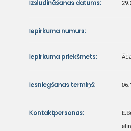
Izsludināšanas datums:
29.
Iepirkuma numurs:
Iepirkuma priekšmets:
Āda
Iesniegšanas termiņš:
06.
Kontaktpersonas:
E.B
eli