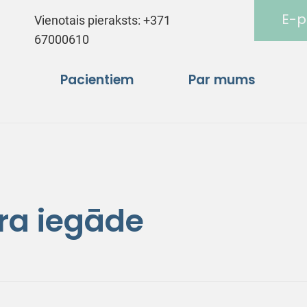
E-p
Vienotais pieraksts:
+371
67000610
Pacientiem
Par mums
ra iegāde