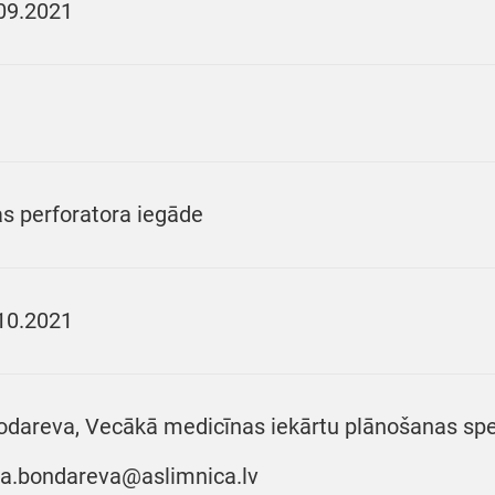
09.2021
s perforatora iegāde
10.2021
odareva, Vecākā medicīnas iekārtu plānošanas speciā
na.bondareva@aslimnica.lv