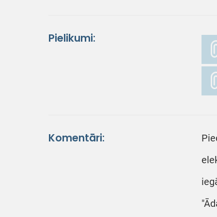
Pielikumi:
Komentāri:
Pie
ele
ieg
"Ād