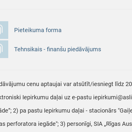
Pieteikuma forma
Tehnsikais - finanšu piedāvājums
dāvājumu cenu aptaujai var atsūtīt/iesniegt līdz 20
ktroniski Iepirkumu daļai uz e-pastu iepirkumi@asli
āde”; 2) pa pastu Iepirkumu daļai - stacionārs "Gaiļe
as perforatora iegāde"; 3) personīgi, SIA „Rīgas Aus