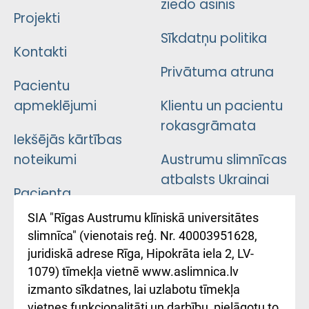
ziedo asinis
Projekti
Sīkdatņu politika
Kontakti
Privātuma atruna
Pacientu
apmeklējumi
Klientu un pacientu
rokasgrāmata
Iekšējās kārtības
noteikumi
Austrumu slimnīcas
atbalsts Ukrainai
Pacienta
atsauksmju/sūdzību
Підтримка Східної
SIA "Rīgas Austrumu klīniskā universitātes
iesniegšanas
лікарні та співпраця з
slimnīca" (vienotais reģ. Nr. 40003951628,
kārtība
Україною
juridiskā adrese Rīga, Hipokrāta iela 2, LV-
1079) tīmekļa vietnē www.aslimnica.lv
Kā pie mums nokļūt
izmanto sīkdatnes, lai uzlabotu tīmekļa
vietnes funkcionalitāti un darbību, pielāgotu to