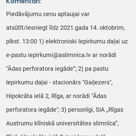
Komentāri:
Piedāvājumu cenu aptaujai var
atsūtīt/iesniegt līdz 2021.gada 14. oktobrim,
plkst. 13:00 1) elektroniski Iepirkumu daļai uz
e-pastu iepirkumi@aslimnica.lv ar norādi
"Ādas perforatora iegāde”; 2) pa pastu
Iepirkumu daļai - stacionārs "Gaiļezers",
Hipokrāta ielā 2, Rīga, ar norādi "Ādas
perforatora iegāde"; 3) personīgi, SIA „Rīgas
Austrumu klīniskā universitātes slimnīca”,