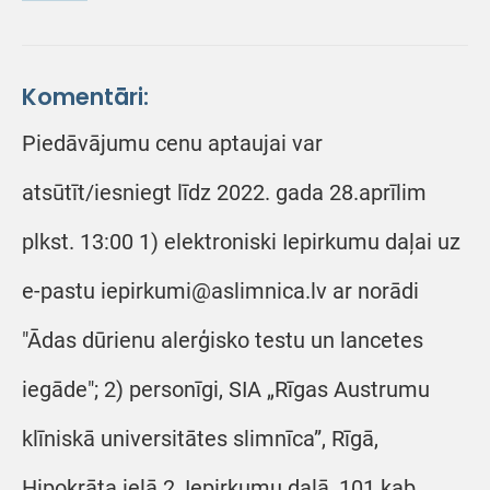
Komentāri:
Piedāvājumu cenu aptaujai var
atsūtīt/iesniegt līdz 2022. gada 28.aprīlim
plkst. 13:00 1) elektroniski Iepirkumu daļai uz
e-pastu iepirkumi@aslimnica.lv ar norādi
"Ādas dūrienu alerģisko testu un lancetes
iegāde"; 2) personīgi, SIA „Rīgas Austrumu
klīniskā universitātes slimnīca”, Rīgā,
Hipokrāta ielā 2, Iepirkumu daļā, 101.kab.