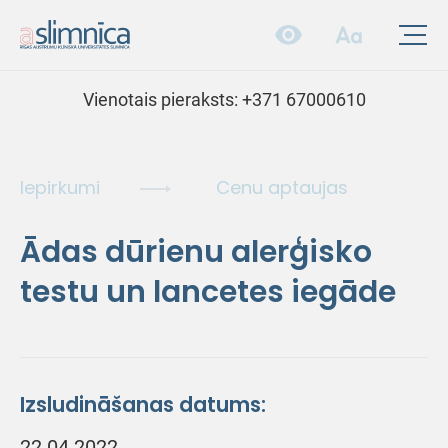
Vienotais pieraksts:
+371 67000610
Iepirkumi
Cenu aptaujas
Ādas dūrienu alerģisko
testu un lancetes iegāde
Izsludināšanas datums:
22.04.2022