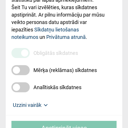
Šeit Tu vari izvēlēties, kuras sīkdatnes
Rekvizīti un
apstiprināt. Ar pilnu informāciju par mūsu
ārstniecības
veikto personas datu apstrādi var
iestādes kods
iepazīties
Sīkdatņu lietošanas
noteikumos
un
Privātuma atrunā
.
010000234
Maksas
Obligātās sīkdatnes
pakalpojumu
cenrādis
Mērķa (reklāmas) sīkdatnes
Analītiskās sīkdatnes
Uz sākumu
Uzzini vairāk
Rīgas Austrumu klīniskā universitātes
© SIA "Rīgas Austrumu klīniskā universitātes
slimnīca, turpmāk – Pārzinis, sīkdatņu