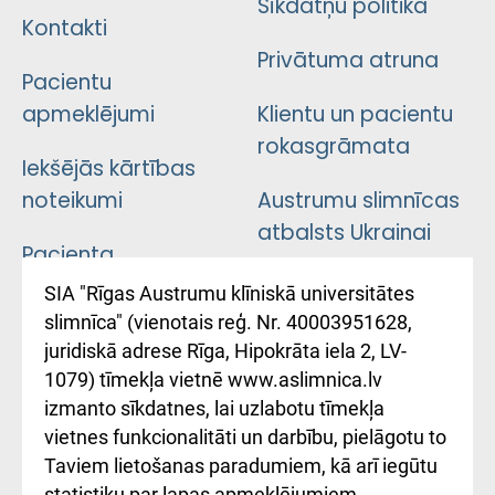
Sīkdatņu politika
Kontakti
Privātuma atruna
Pacientu
apmeklējumi
Klientu un pacientu
rokasgrāmata
Iekšējās kārtības
noteikumi
Austrumu slimnīcas
atbalsts Ukrainai
Pacienta
atsauksmju/sūdzību
Підтримка Східної
SIA "Rīgas Austrumu klīniskā universitātes
iesniegšanas
лікарні та співпраця з
slimnīca" (vienotais reģ. Nr. 40003951628,
kārtība
Україною
juridiskā adrese Rīga, Hipokrāta iela 2, LV-
1079) tīmekļa vietnē www.aslimnica.lv
Kā pie mums nokļūt
izmanto sīkdatnes, lai uzlabotu tīmekļa
vietnes funkcionalitāti un darbību, pielāgotu to
Rēķinu apmaksas
Taviem lietošanas paradumiem, kā arī iegūtu
ceļvedis
statistiku par lapas apmeklējumiem.