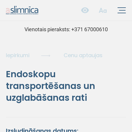
Vienotais pieraksts:
+371 67000610
Iepirkumi
Cenu aptaujas
Endoskopu
transportēšanas un
uzglabāšanas rati
Izsludināšanas datums: