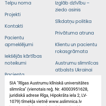
Telpu noma
Izglāb dzīvību –
ziedo asinis
Projekti
Sīkdatņu politika
Kontakti
Privātuma atruna
Pacientu
apmeklējumi
Klientu un pacientu
rokasgrāmata
Iekšējās kārtības
noteikumi
Austrumu slimnīcas
atbalsts Ukrainai
Pacienta
atsauksmju/sūdzību
Підтримка Східної
SIA "Rīgas Austrumu klīniskā universitātes
iesniegšanas
лікарні та співпраця з
slimnīca" (vienotais reģ. Nr. 40003951628,
kārtība
Україною
juridiskā adrese Rīga, Hipokrāta iela 2, LV-
1079) tīmekļa vietnē www.aslimnica.lv