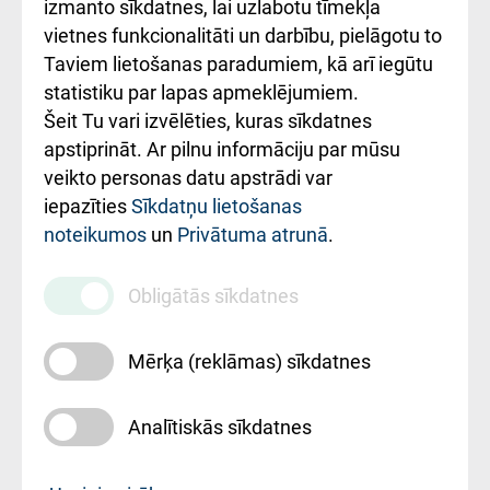
Kā pie mums nokļūt
izmanto sīkdatnes, lai uzlabotu tīmekļa
vietnes funkcionalitāti un darbību, pielāgotu to
Rēķinu apmaksas
Taviem lietošanas paradumiem, kā arī iegūtu
ceļvedis
statistiku par lapas apmeklējumiem.
Šeit Tu vari izvēlēties, kuras sīkdatnes
Rekvizīti un
apstiprināt. Ar pilnu informāciju par mūsu
ārstniecības
veikto personas datu apstrādi var
iestādes kods
iepazīties
Sīkdatņu lietošanas
noteikumos
un
Privātuma atrunā
.
010000234
Maksas
Obligātās sīkdatnes
pakalpojumu
cenrādis
Mērķa (reklāmas) sīkdatnes
Analītiskās sīkdatnes
Uz sākumu