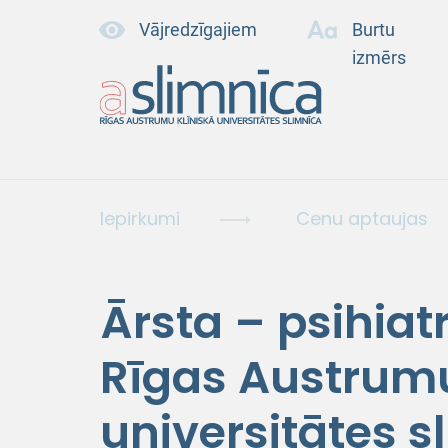
Vājredzīgajiem
Burtu
izmērs
Iepirkumi
Cenu aptaujas
Ārsta – psihia
Rīgas Austrumu
universitātes s