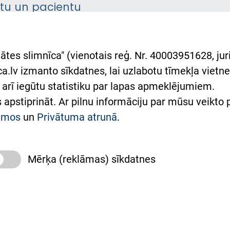
ntu un pacientu
asgrāmata
rumu slimnīcas
ātes slimnīca" (vienotais reģ. Nr. 40003951628, juri
lsts Ukrainai
.lv izmanto sīkdatnes, lai uzlabotu tīmekļa vietnes
arī iegūtu statistiku par lapas apmeklējumiem.
римка Східної лікарні
es apstiprināt. Ar pilnu informāciju par mūsu veikto
півпраця з Україною
kumos
un
Privātuma atrunā
.
Mērķa (reklāmas) sīkdatnes