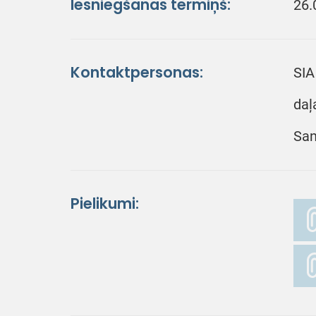
Iesniegšanas termiņš:
26.
Kontaktpersonas:
SIA
daļ
San
Pielikumi: