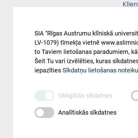
Klie
Iekšējās kārtības
rok
noteikumi
Aust
SIA "Rīgas Austrumu klīniskā universit
Pacienta
atba
LV-1079) tīmekļa vietnē www.aslimnica
atsauksmju/sūdzību
to Taviem lietošanas paradumiem, kā 
iesniegšanas kārtība
Підт
Šeit Tu vari izvēlēties, kuras sīkdatn
та с
Kā pie mums nokļūt
iepazīties
Sīkdatņu lietošanas notei
Rēķinu apmaksas
ceļvedis
Obligātās sīkdatnes
Rekvizīti un ārstniecības
Analītiskās sīkdatnes
iestādes kods 010000234
Maksas pakalpojumu