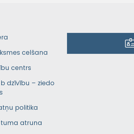
era
ksmes celšana
bu centrs
āb dzīvību – ziedo
s
atņu politika
ātuma atruna