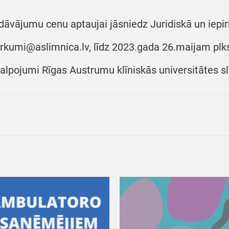
dāvājumu cenu aptaujai jāsniedz Juridiskā un iepir
irkumi@aslimnica.lv, līdz 2023.gada 26.maijam plkst
alpojumi Rīgas Austrumu klīniskās universitātes s