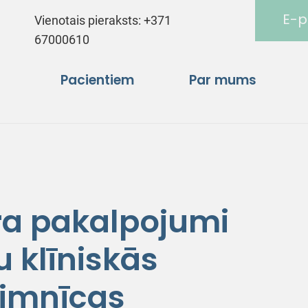
E-p
Vienotais pieraksts:
+371
67000610
Pacientiem
Par mums
tra pakalpojumi
 klīniskās
limnīcas