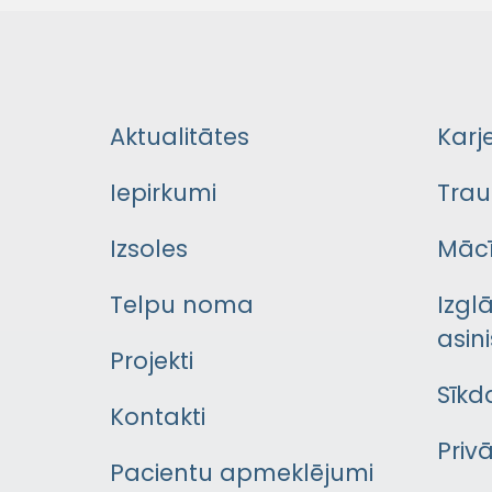
Aktualitātes
Karj
Iepirkumi
Trau
Izsoles
Mācī
Telpu noma
Izgl
asini
Projekti
Sīkd
Kontakti
Priv
Pacientu apmeklējumi