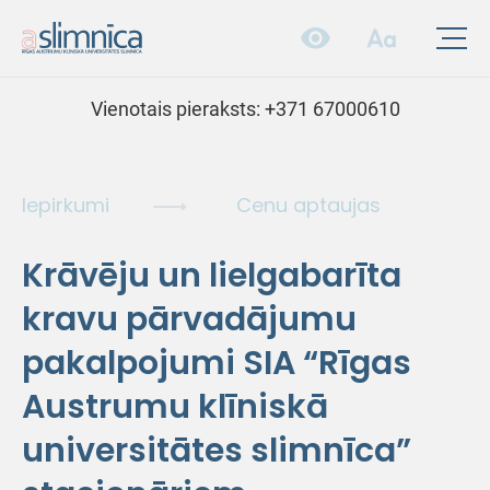
Vienotais pieraksts:
+371 67000610
Iepirkumi
Cenu aptaujas
Krāvēju un lielgabarīta
kravu pārvadājumu
pakalpojumi SIA “Rīgas
Austrumu klīniskā
universitātes slimnīca”