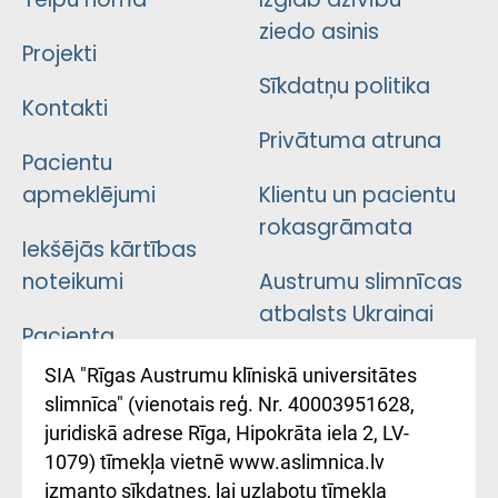
ziedo asinis
Projekti
Sīkdatņu politika
Kontakti
Privātuma atruna
Pacientu
apmeklējumi
Klientu un pacientu
rokasgrāmata
Iekšējās kārtības
noteikumi
Austrumu slimnīcas
atbalsts Ukrainai
Pacienta
atsauksmju/sūdzību
Підтримка Східної
SIA "Rīgas Austrumu klīniskā universitātes
iesniegšanas
лікарні та співпраця з
slimnīca" (vienotais reģ. Nr. 40003951628,
kārtība
Україною
juridiskā adrese Rīga, Hipokrāta iela 2, LV-
1079) tīmekļa vietnē www.aslimnica.lv
Kā pie mums nokļūt
izmanto sīkdatnes, lai uzlabotu tīmekļa