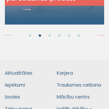
Aktualitātes
Karjera
Iepirkumi
Trauksmes celšana
Izsoles
Mācību centrs
Telpu noma
Izglāb dzīvību –