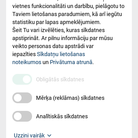
vietnes funkcionalitāti un darbību, pielāgotu to
Rēķinu apmaksas
Taviem lietošanas paradumiem, kā arī iegūtu
ceļvedis
statistiku par lapas apmeklējumiem.
Šeit Tu vari izvēlēties, kuras sīkdatnes
Rekvizīti un
apstiprināt. Ar pilnu informāciju par mūsu
ārstniecības
veikto personas datu apstrādi var
iestādes kods
iepazīties
Sīkdatņu lietošanas
noteikumos
un
Privātuma atrunā
.
010000234
Maksas
Obligātās sīkdatnes
pakalpojumu
cenrādis
Mērķa (reklāmas) sīkdatnes
Analītiskās sīkdatnes
Uz sākumu
Uzzini vairāk