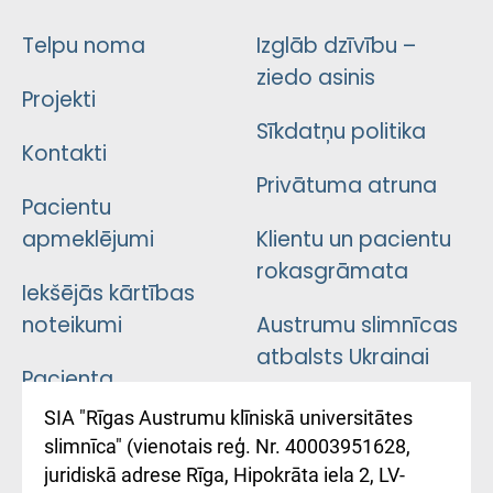
Telpu noma
Izglāb dzīvību –
ziedo asinis
Projekti
Sīkdatņu politika
Kontakti
Privātuma atruna
Pacientu
apmeklējumi
Klientu un pacientu
rokasgrāmata
Iekšējās kārtības
noteikumi
Austrumu slimnīcas
atbalsts Ukrainai
Pacienta
atsauksmju/sūdzību
Підтримка Східної
SIA "Rīgas Austrumu klīniskā universitātes
iesniegšanas
лікарні та співпраця з
slimnīca" (vienotais reģ. Nr. 40003951628,
kārtība
Україною
juridiskā adrese Rīga, Hipokrāta iela 2, LV-