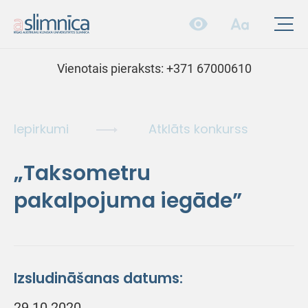
Vienotais pieraksts:
+371 67000610
Iepirkumi
Atklāts konkurss
„Taksometru
pakalpojuma iegāde”
Izsludināšanas datums:
29.10.2020