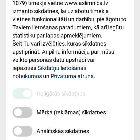
1079) tīmekļa vietnē www.aslimnica.lv
Kā pie mums nokļūt
izmanto sīkdatnes, lai uzlabotu tīmekļa
vietnes funkcionalitāti un darbību, pielāgotu to
Rēķinu apmaksas
Taviem lietošanas paradumiem, kā arī iegūtu
ceļvedis
statistiku par lapas apmeklējumiem.
Šeit Tu vari izvēlēties, kuras sīkdatnes
Rekvizīti un
apstiprināt. Ar pilnu informāciju par mūsu
ārstniecības
veikto personas datu apstrādi var
iestādes kods
iepazīties
Sīkdatņu lietošanas
noteikumos
un
Privātuma atrunā
.
010000234
Maksas
Obligātās sīkdatnes
pakalpojumu
cenrādis
Mērķa (reklāmas) sīkdatnes
Analītiskās sīkdatnes
Uz sākumu