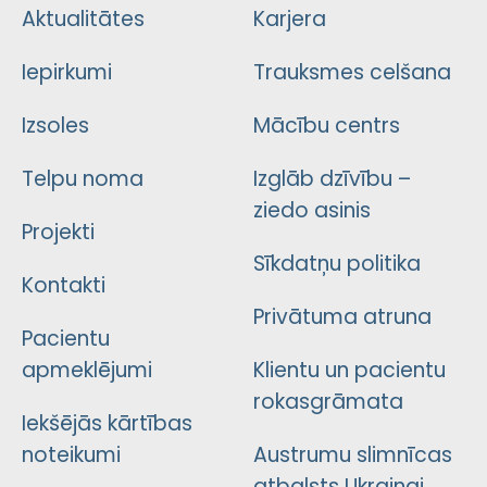
Aktualitātes
Karjera
Iepirkumi
Trauksmes celšana
Izsoles
Mācību centrs
Telpu noma
Izglāb dzīvību –
ziedo asinis
Projekti
Sīkdatņu politika
Kontakti
Privātuma atruna
Pacientu
apmeklējumi
Klientu un pacientu
rokasgrāmata
Iekšējās kārtības
noteikumi
Austrumu slimnīcas
atbalsts Ukrainai