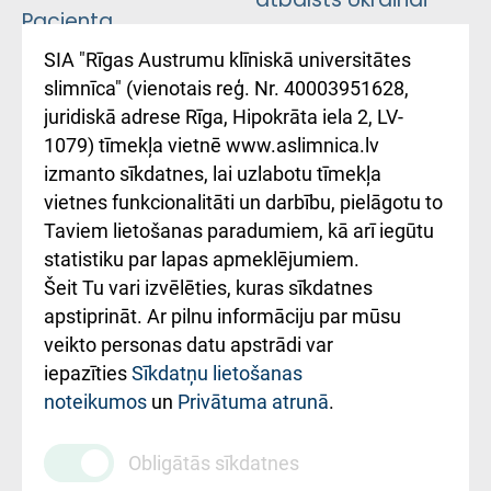
Pacienta
atsauksmju/sūdzību
Підтримка Східної
SIA "Rīgas Austrumu klīniskā universitātes
iesniegšanas
лікарні та співпраця з
slimnīca" (vienotais reģ. Nr. 40003951628,
kārtība
Україною
juridiskā adrese Rīga, Hipokrāta iela 2, LV-
1079) tīmekļa vietnē www.aslimnica.lv
Kā pie mums nokļūt
izmanto sīkdatnes, lai uzlabotu tīmekļa
vietnes funkcionalitāti un darbību, pielāgotu to
Rēķinu apmaksas
Taviem lietošanas paradumiem, kā arī iegūtu
ceļvedis
statistiku par lapas apmeklējumiem.
Šeit Tu vari izvēlēties, kuras sīkdatnes
Rekvizīti un
apstiprināt. Ar pilnu informāciju par mūsu
ārstniecības
veikto personas datu apstrādi var
iestādes kods
iepazīties
Sīkdatņu lietošanas
noteikumos
un
Privātuma atrunā
.
010000234
Maksas
Obligātās sīkdatnes
pakalpojumu