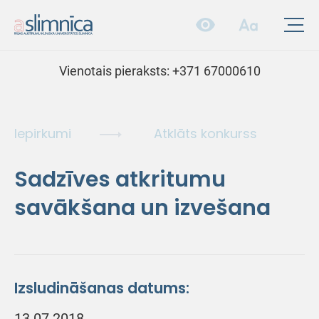
Vienotais pieraksts:
+371 67000610
Iepirkumi
Atklāts konkurss
Sadzīves atkritumu
savākšana un izvešana
Izsludināšanas datums:
13.07.2018