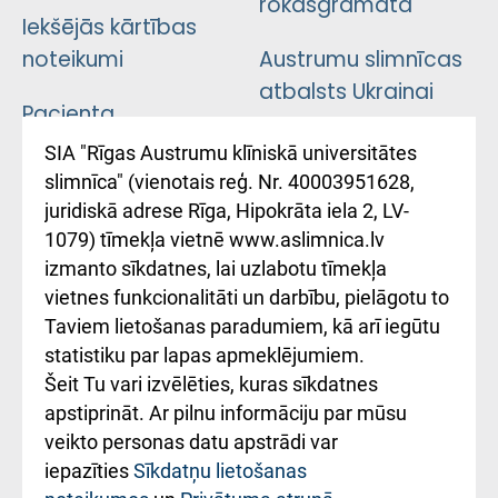
rokasgrāmata
Iekšējās kārtības
noteikumi
Austrumu slimnīcas
atbalsts Ukrainai
Pacienta
atsauksmju/sūdzību
Підтримка Східної
SIA "Rīgas Austrumu klīniskā universitātes
iesniegšanas
лікарні та співпраця з
slimnīca" (vienotais reģ. Nr. 40003951628,
kārtība
Україною
juridiskā adrese Rīga, Hipokrāta iela 2, LV-
1079) tīmekļa vietnē www.aslimnica.lv
Kā pie mums nokļūt
izmanto sīkdatnes, lai uzlabotu tīmekļa
vietnes funkcionalitāti un darbību, pielāgotu to
Rēķinu apmaksas
Taviem lietošanas paradumiem, kā arī iegūtu
ceļvedis
statistiku par lapas apmeklējumiem.
Šeit Tu vari izvēlēties, kuras sīkdatnes
Rekvizīti un
apstiprināt. Ar pilnu informāciju par mūsu
ārstniecības
veikto personas datu apstrādi var
iestādes kods
iepazīties
Sīkdatņu lietošanas