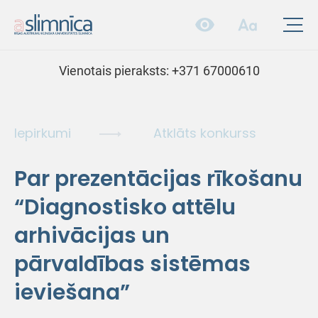
Vienotais pieraksts:
+371 67000610
Iepirkumi
Atklāts konkurss
Par prezentācijas rīkošanu
“Diagnostisko attēlu
arhivācijas un
pārvaldības sistēmas
ieviešana”